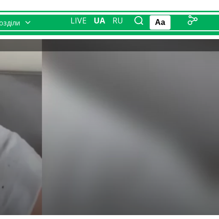
LIVE
UA
RU
розділи
Aa