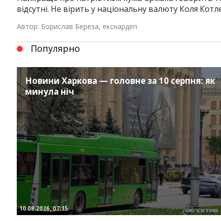
відсутні. Не вірить у національну валюту Коля Котле
Автор: Борислав Береза, екснардеп
Популярно
Новини Харкова — головне за 10 серпня: як
минула ніч
Instagram
Facebook
Twitter
Youtube
10.08.2026, 07:15