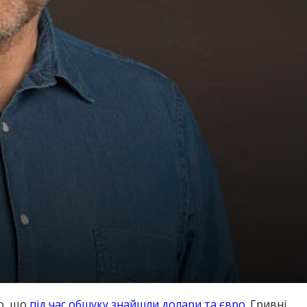
о, що
під час обшуку знайшли долари та євро
. Гривні