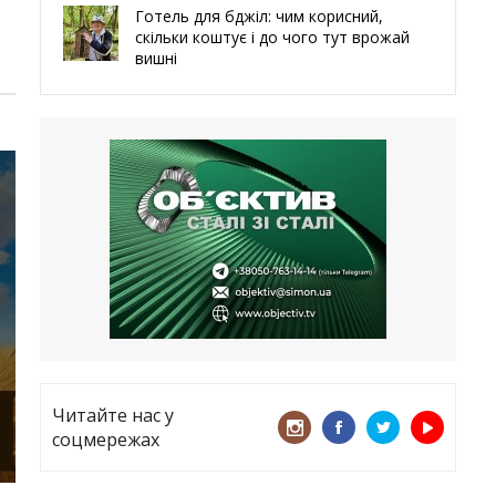
Готель для бджіл: чим корисний,
скільки коштує і до чого тут врожай
вишні
29.05.2026
Ми навіть робили труни – мер
Чугуєва, міста, яке встояло попри
все
21.05.2026
«ТЦК порушує закон? Нехай
платять!» Як завдяки штрафу жінку
виключили з обліку
15.05.2026
Читайте нас у
соцмережах