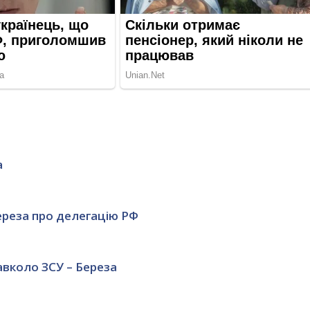
а
реза ​​про делегацію РФ
авколо ЗСУ – Береза