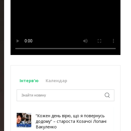
Інтерв'ю
Календар
“Кожен день вірю, що я повернусь
додому” – староста Козачої Лопані
Вакуленко