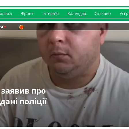
ортаж
Фронт
Інтерв’ю
Календар
Сказано
Усі 
61
 10 серпня: як
 заявив про
цит кадрів:
РФ атакувала
нська, РФ,
 9 серпня: удар
ані поліції
аркова
го Колодязя
хи ЗСУ