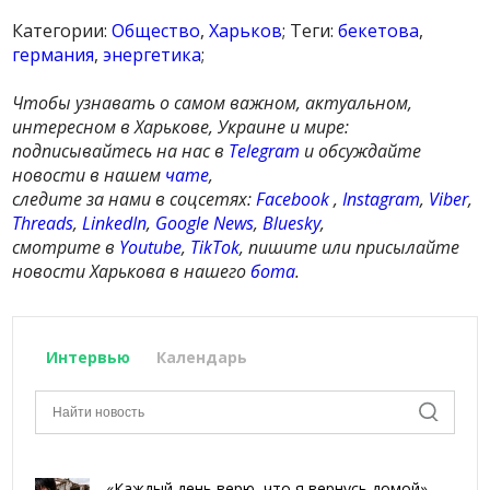
Категории:
Общество
,
Харьков
; Теги:
бекетова
,
германия
,
энергетика
;
Чтобы узнавать о самом важном, актуальном,
интересном в Харькове, Украине и мире:
подписывайтесь на нас в
Telegram
и обсуждайте
новости в нашем
чате
,
следите за нами в соцсетях:
Facebook
,
Instagram
,
Viber
,
Threads
,
LinkedIn
,
Google News
,
Bluesky
,
смотрите в
Youtube
,
TikTok
, пишите или присылайте
новости Харькова в нашего
бота
.
Интервью
Календарь
«Каждый день верю, что я вернусь домой»