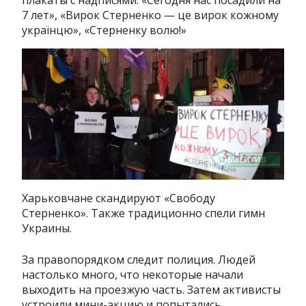
плакаты с надписями: «Сегодня нас посадили на
7 лет», «Вирок Стерненко — це вирок кожному
українцю», «Стерненку волю!»
Харьковчане скандируют «Свободу
Стерненко». Также традиционно спели гимн
Украины.
За правопорядком следит полиция. Людей
настолько много, что некоторые начали
выходить на проезжую часть. Затем активисты
устроили мини-акцию и попытались