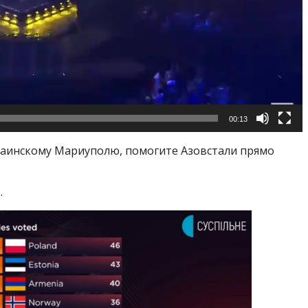
00:13
краинскому Мариуполю, помогите Азовстали прямо
.