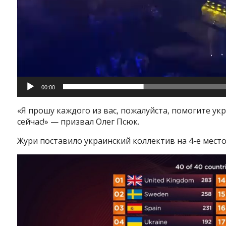
00:00
«Я прошу каждого из вас, пожалуйста, помогите у
Instagram
Facebook
Twitter
Youtube
сейчас!» — призвал Олег Псюк.
Жури поставило украинский коллектив на 4-е место