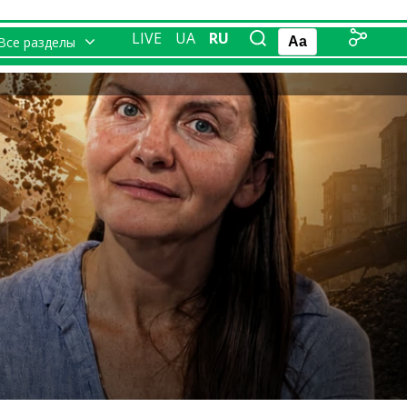
LIVE
UA
RU
Все разделы
Aa