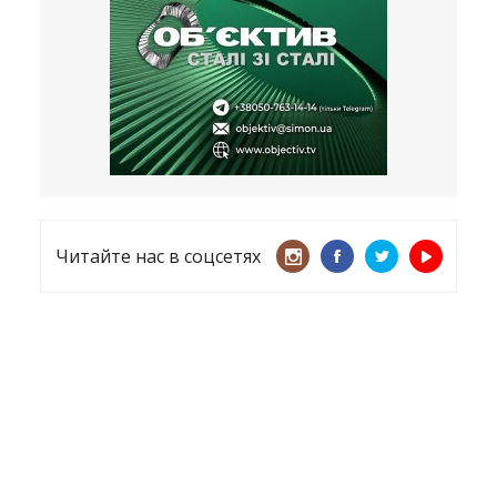
несмотря ни на что
21.05.2026
«ТЦК нарушает закон? Пусть
платят!» Как благодаря штрафу
женщину сняли с учета
15.05.2026
Читайте нас в соцсетях