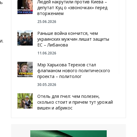
ь
Людей накрутили против Киева –
депутат Куц о «звоночках» перед
вторжением
25.06.2026
Раньше война кончится, чем
украинских мужчин лишат защиты
и.
ЕС – Либанова
11.06.2026
Мэр Харькова Терехов стал
флагманом нового политического
проекта – политолог
30.05.2026
Отель для пчел: чем полезен,
сколько стоит и причем тут урожай
вишен и абрикос
29.05.2026
Мы даже делали гробы — мэр
Чугуева, города, который устоял,