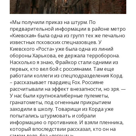
«Мы получили приказ на штурм. По
предварительной информации в районе метро
«Киевская» была одна из групп тех же печально
известных псковских спецназовцев. У
Киевского «Роста» уже была одна из линий
обороны Харькова, ее держала терроборона.
Насколько я знаю, Фрайкор стали одними из
первых, кто вел бой с россиянами. Там еще
работали коллеги из спецподразделения Корд.
– рассказывает гвардиец Fox. Россияне
рассчитывали на эффект внезапности, но зря. —
У нас были крупнокалиберные пулеметы,
гранатометы, под огненным прикрытием
заходили в школу. Товарищи из Корда уже
попытались штурмовать и собрали
информацию о противнике. И взяли пленника,
который впоследствии рассказал, кто он на
самом деле, без «легенды».