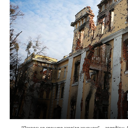
“Псковська спецура згоріла живцем”, – гвардієць F