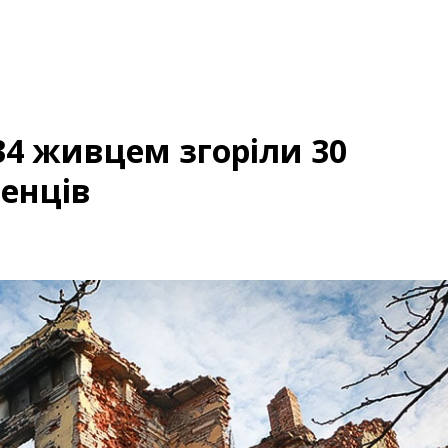
134 живцем згоріли 30
енців