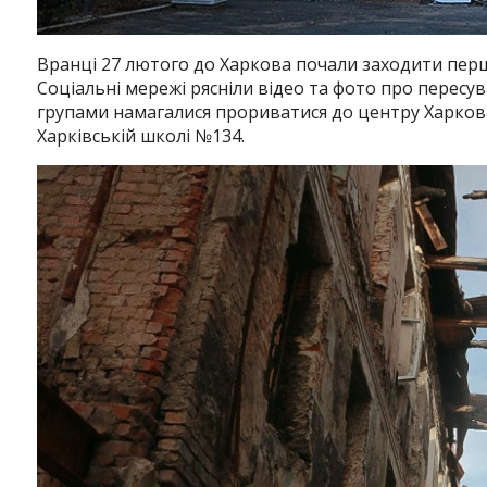
Вранці 27 лютого до Харкова почали заходити перш
Соціальні мережі рясніли відео та фото про пересу
групами намагалися прориватися до центру Харков
Харківській школі №134.