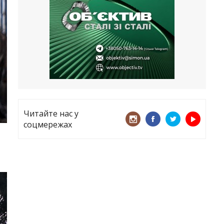
все
21.05.2026
«ТЦК порушує закон? Нехай
платять!» Як завдяки штрафу жінку
виключили з обліку
15.05.2026
Читайте нас у
соцмережах