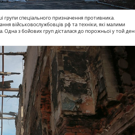
і групи спеціального призначення противника.
вання військовослужбовців рф та техніки, які малими
а.
Одна з бойових груп дісталася до порожньої у той ден