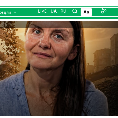
LIVE
UA
RU
розділи
Aa