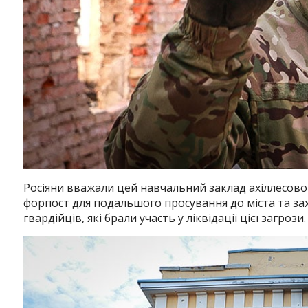
Instagram
Facebook
Twitter
Youtube
Росіяни вважали цей навчальний заклад ахіллесово
форпост для подальшого просування до міста та за
гвардійців, які брали участь у ліквідації цієї загрози.