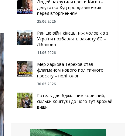
Людей накрутили проти Києва –
депутатка Куц про «дзвіночки»
перед вторгненням
25.06.2026
Раніше війні кінець, ніж чоловіків з
України позбавлять захисту ЄС –
Лібанова
11.06.2026
Мер Харкова Терехов став
флагманом нового політичного
проєкту – політолог
30.05.2026
Готель для бджіл: чим корисний,
скільки коштує і до чого тут врожай
вишні
29.05.2026
Ми навіть робили труни – мер
Чугуєва, міста, яке встояло попри