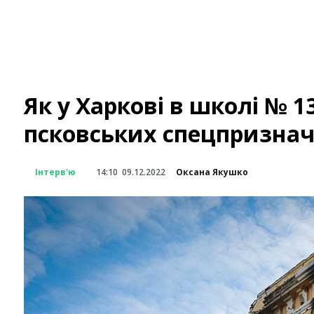
Як у Харкові в школі № 
псковських спецпризнач
Інтерв'ю
14:10
09.12.2022
Оксана Якушко