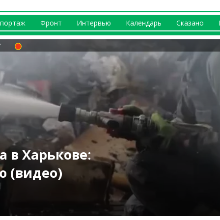
портаж
Фронт
Интервью
Календарь
Сказано
ршрутов
 по Харькову:
а в Харькове:
ЛА: чем била РФ
бласти: погиб
за 8 августа:
нонсируют на
олнено)
 (видео)
оследствия
жары (фото)
тел «Шахед»