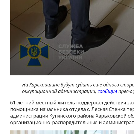
Instagram
Facebook
Twitter
Youtube
На Харьковщине будут судить еще одного стор
оккупационной администрации,
сообщил
прес-о
61-летний местный житель поддержал действия зах
помощника начальника отдела с. Лесная Стенка т
администрации Купянского района Харьковской об
организационно-распорядительные и администрат
Видеоплеер