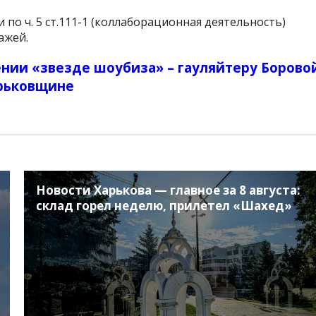
по ч. 5 ст.111-1 (коллаборационная деятельность)
ажей.
нии «звезде шоубиза» – гауляйтеру Борово
арьковщине
Новости Харькова — главное за 8 августа:
склад горел неделю, прилетел «Шахед»