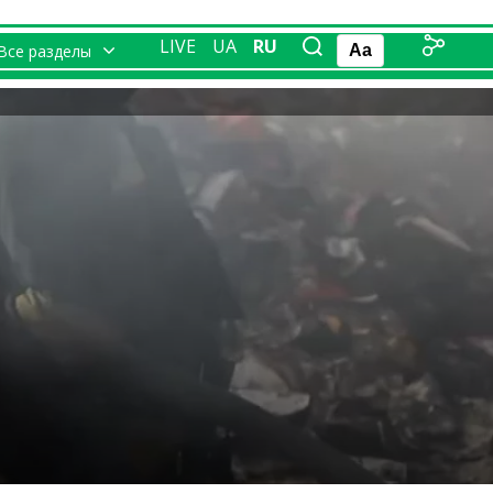
LIVE
UA
RU
Все разделы
Aa