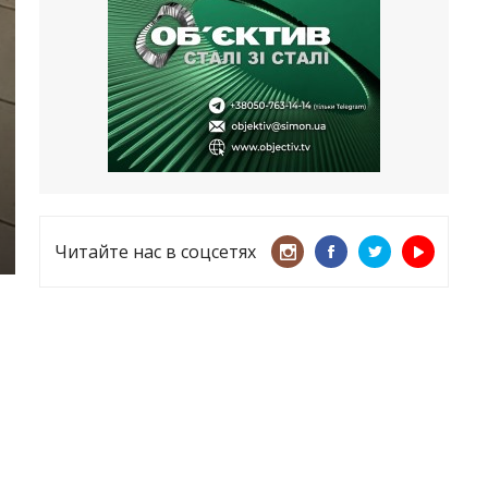
несмотря ни на что
21.05.2026
«ТЦК нарушает закон? Пусть
платят!» Как благодаря штрафу
женщину сняли с учета
15.05.2026
Читайте нас в соцсетях