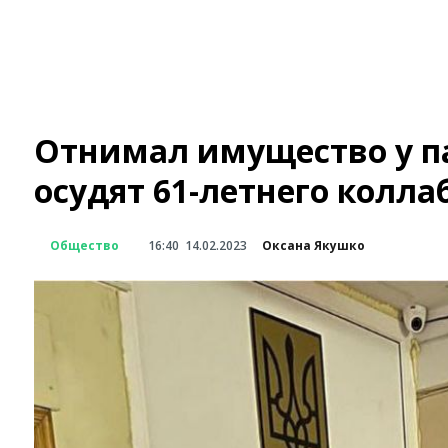
Отнимал имущество у п
осудят 61-летнего колла
Общество
16:40
14.02.2023
Оксана Якушко