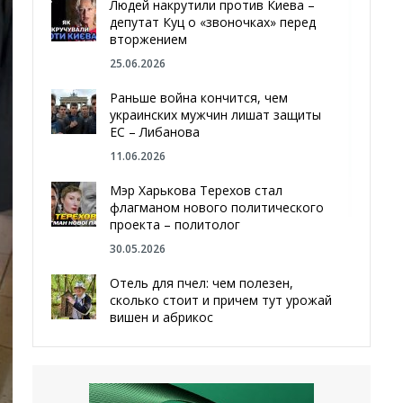
Людей накрутили против Киева –
депутат Куц о «звоночках» перед
вторжением
25.06.2026
Раньше война кончится, чем
украинских мужчин лишат защиты
ЕС – Либанова
11.06.2026
Мэр Харькова Терехов стал
флагманом нового политического
проекта – политолог
30.05.2026
Отель для пчел: чем полезен,
сколько стоит и причем тут урожай
вишен и абрикос
29.05.2026
Мы даже делали гробы — мэр
Чугуева, города, который устоял,