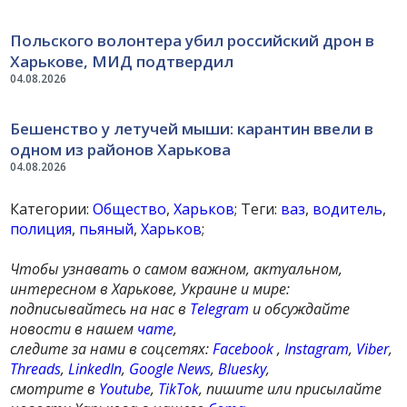
Польского волонтера убил российский дрон в
Харькове, МИД подтвердил
04.08.2026
Бешенство у летучей мыши: карантин ввели в
одном из районов Харькова
04.08.2026
Категории:
Общество
,
Харьков
; Теги:
ваз
,
водитель
,
полиция
,
пьяный
,
Харьков
;
Чтобы узнавать о самом важном, актуальном,
интересном в Харькове, Украине и мире:
подписывайтесь на нас в
Telegram
и обсуждайте
новости в нашем
чате
,
следите за нами в соцсетях:
Facebook
,
Instagram
,
Viber
,
Threads
,
LinkedIn
,
Google News
,
Bluesky
,
смотрите в
Youtube
,
TikTok
, пишите или присылайте