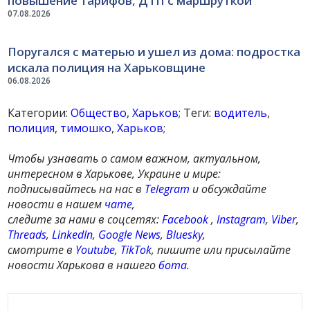
повышение тарифов, ДТП с маршруткой
07.08.2026
Поругался с матерью и ушел из дома: подростка
искала полиция на Харьковщине
06.08.2026
Категории:
Общество
,
Харьков
; Теги:
водитель
,
полиция
,
тимошко
,
Харьков
;
Чтобы узнавать о самом важном, актуальном,
интересном в Харькове, Украине и мире:
подписывайтесь на нас в
Telegram
и обсуждайте
новости в нашем
чате
,
следите за нами в соцсетях:
Facebook
,
Instagram
,
Viber
,
Threads
,
LinkedIn
,
Google News
,
Bluesky
,
смотрите в
Youtube
,
TikTok
, пишите или присылайте
новости Харькова в нашего
бота
.