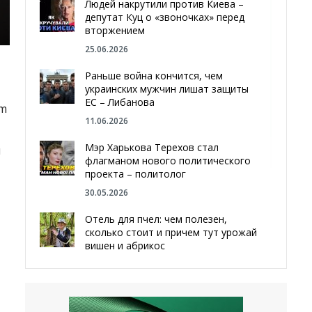
Людей накрутили против Киева –
депутат Куц о «звоночках» перед
вторжением
25.06.2026
Раньше война кончится, чем
украинских мужчин лишат защиты
ЕС – Либанова
am
11.06.2026
Мэр Харькова Терехов стал
я
флагманом нового политического
проекта – политолог
30.05.2026
Отель для пчел: чем полезен,
сколько стоит и причем тут урожай
вишен и абрикос
29.05.2026
Мы даже делали гробы — мэр
Чугуева, города, который устоял,