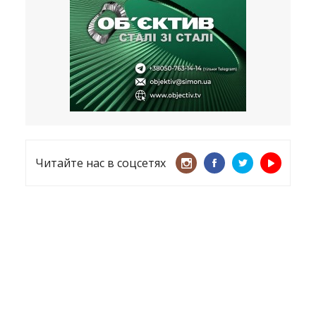
несмотря ни на что
21.05.2026
«ТЦК нарушает закон? Пусть
платят!» Как благодаря штрафу
женщину сняли с учета
15.05.2026
Читайте нас в соцсетях