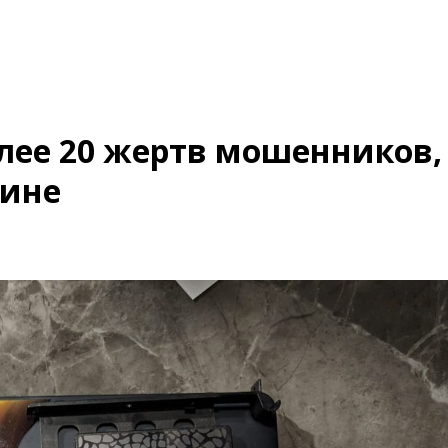
олее 20 жертв мошенников,
щине