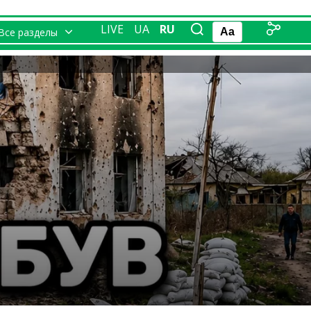
LIVE
UA
RU
Все разделы
Aa