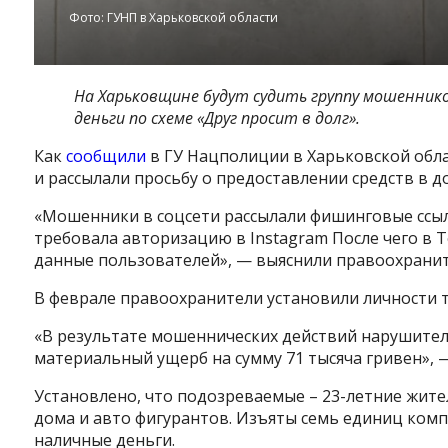
Фото: ГУНП в Харьковской области
На Харьковщине будут судить группу мошеннико
деньги по схеме «Друг просит в долг».
Как
сообщили
в ГУ Нацполиции в Харьковской обла
и рассылали просьбу о предоставлении средств в д
«Мошенники в соцсети рассылали фишинговые ссыл
требовала авторизацию в Instagram После чего в
данные пользователей», — выяснили правоохранит
В феврале правоохранители установили личности т
«В результате мошеннических действий нарушител
материальный ущерб на сумму 71 тысяча гривен», 
Установлено, что подозреваемые – 23-летние жит
дома и авто фигурантов. Изъяты семь единиц комп
наличные деньги.