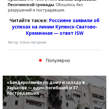
Песочинской громады
. Обошлось без
разрушений и пострадавших.
Читайте также:
Россияне заявили об
успехах на линии Купянск-Сватово-
Кременная — ответ ISW
Автор: Елена Нагорная
Популярно
«Бандеролями» по дому и складу в
Харькове — один погибший и 37
пострадавших