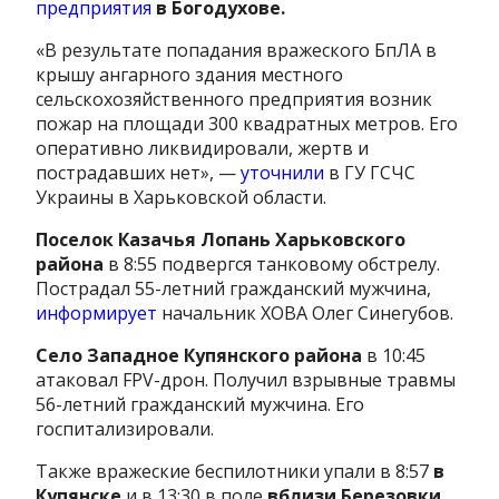
предприятия
в Богодухове.
«В результате попадания вражеского БпЛА в
крышу ангарного здания местного
сельскохозяйственного предприятия возник
пожар на площади 300 квадратных метров. Его
оперативно ликвидировали, жертв и
пострадавших нет», —
уточнили
в ГУ ГСЧС
Украины в Харьковской области.
Поселок Казачья Лопань Харьковского
района
в 8:55 подвергся танковому обстрелу.
Пострадал 55-летний гражданский мужчина,
информирует
начальник ХОВА Олег Синегубов.
Село Западное Купянского района
в 10:45
атаковал FPV-дрон. Получил взрывные травмы
56-летний гражданский мужчина. Его
госпитализировали.
Также вражеские беспилотники упали в 8:57
в
Купянске
и в 13:30 в поле
вблизи Березовки