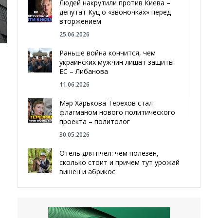
Людей накрутили против Киева –
депутат Куц о «звоночках» перед
вторжением
25.06.2026
Раньше война кончится, чем
украинских мужчин лишат защиты
ЕС – Либанова
11.06.2026
Мэр Харькова Терехов стал
флагманом нового политического
проекта – политолог
30.05.2026
Отель для пчел: чем полезен,
сколько стоит и причем тут урожай
вишен и абрикос
29.05.2026
Мы даже делали гробы — мэр
Чугуева, города, который устоял,