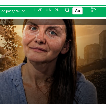
LIVE
UA
RU
Все разделы
Aa