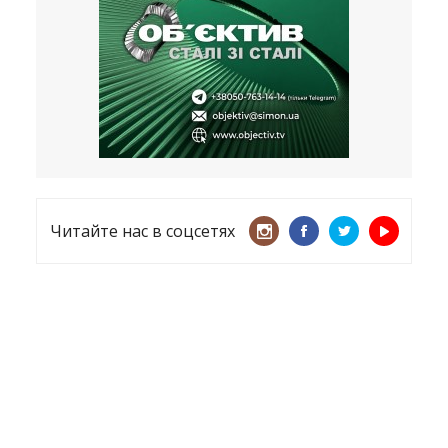
несмотря ни на что
21.05.2026
«ТЦК нарушает закон? Пусть
платят!» Как благодаря штрафу
женщину сняли с учета
15.05.2026
Читайте нас в соцсетях