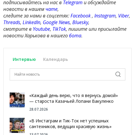
подписывайтесь на нас в
Telegram
и обсуждайте
новости в нашем
чате
,
следите за нами в соцсетях:
Facebook
,
Instagram
,
Viber
,
Threads
,
LinkedIn
,
Google News
,
Bluesky
,
смотрите в
Youtube
,
TikTok
, пишите или присылайте
новости Харькова в нашего
бота
.
Интервью
Календарь
«Каждый день верю, что я вернусь домой»
— староста Казачьей Лопани Вакуленко
28.07.2026
«В Инстаграм и Тик-Ток нет успешных
сантехников, ведущих красивую жизнь»
13.07.2026