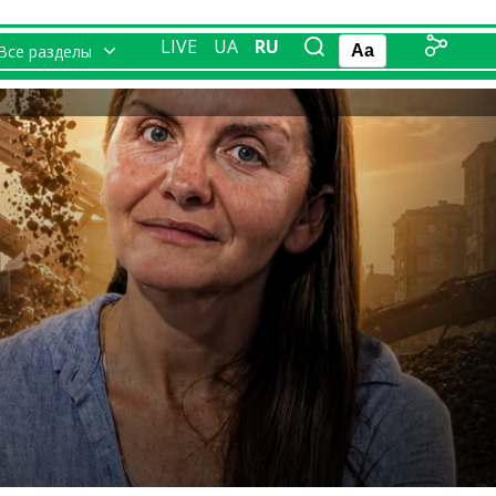
LIVE
UA
RU
Все разделы
Aa