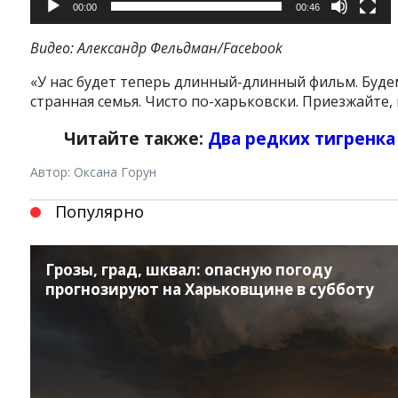
00:00
00:46
Видео: Александр Фельдман/Faсebook
«У нас будет теперь длинный-длинный фильм. Будем
странная семья. Чисто по-харьковски. Приезжайте,
Читайте также:
Два редких тигренка
Автор: Оксана Горун
Популярно
Грозы, град, шквал: опасную погоду
прогнозируют на Харьковщине в субботу