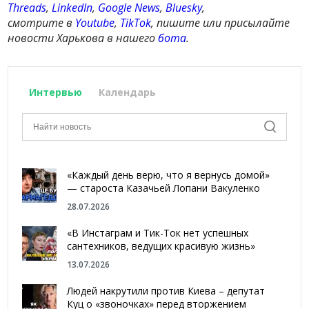
Threads
,
LinkedIn
,
Google News
,
Bluesky
,
смотрите в
Youtube
,
TikTok
, пишите или присылайте
новости Харькова в нашего
бота
.
Интервью
Календарь
«Каждый день верю, что я вернусь домой»
— староста Казачьей Лопани Вакуленко
28.07.2026
«В Инстаграм и Тик-Ток нет успешных
сантехников, ведущих красивую жизнь»
13.07.2026
Людей накрутили против Киева – депутат
Куц о «звоночках» перед вторжением