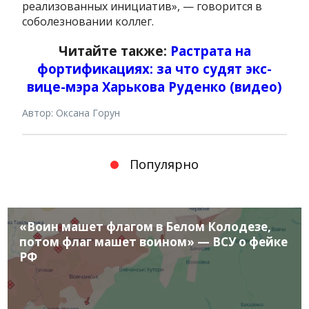
реализованных инициатив», — говорится в
соболезновании коллег.
Читайте также:
Растрата на
фортификациях: за что судят экс-
вице-мэра Харькова Руденко (видео)
Автор: Оксана Горун
Популярно
«Воин машет флагом в Белом Колодезе,
потом флаг машет воином» — ВСУ о фейке
РФ