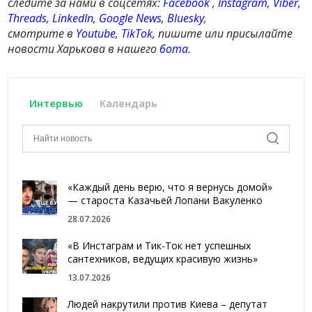
следите за нами в соцсетях:
Facebook
,
Instagram
,
Viber
,
Threads
,
LinkedIn
,
Google News
,
Bluesky
,
смотрите в
Youtube
,
TikTok
, пишите или присылайте
новости Харькова в нашего
бота
.
Интервью
Календарь
«Каждый день верю, что я вернусь домой»
— староста Казачьей Лопани Вакуленко
28.07.2026
«В Инстаграм и Тик-Ток нет успешных
сантехников, ведущих красивую жизнь»
13.07.2026
Людей накрутили против Киева – депутат