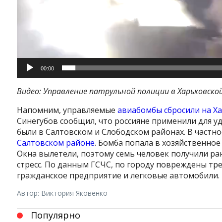
00:00
Видео: Управление патрульной полиции в Харьковско
Напомним, управляемые
авиабомбы сбросили на Ха
Instagram
Facebook
Twitter
Youtube
Синегубов сообщил, что россияне применили для у
были в Салтовском и Слободском районах. В частно
Салтовском районе
. Бомба попала в хозяйственное
Окна вылетели, поэтому семь человек получили ран
стресс. По данным ГСЧС, по городу повреждены тр
гражданское предприятие и легковые автомобили.
Автор: Виктория Яковенко
Популярно