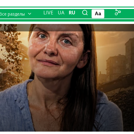
LIVE
UA
RU
Все разделы
Aa