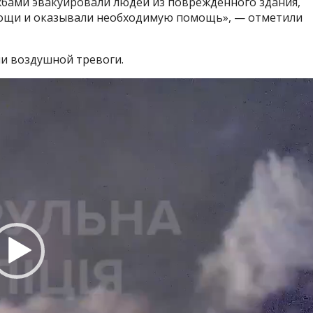
ужбами эвакуировали людей из поврежденного здания,
ощи и оказывали необходимую помощь», — отметили
и воздушной тревоги.