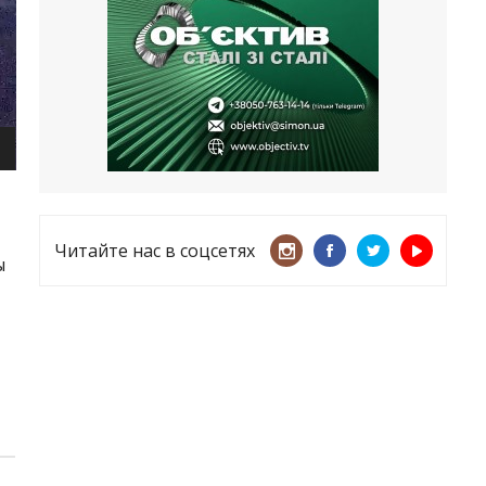
несмотря ни на что
21.05.2026
«ТЦК нарушает закон? Пусть
платят!» Как благодаря штрафу
женщину сняли с учета
15.05.2026
Читайте нас в соцсетях
ы