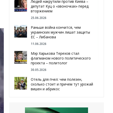
Людей накрутили против Киева –
депутат Куц о «звоночках» перед
вторжением
25.06.2026
Раньше война кончится, чем
украинских мужчин лишат защиты
ЕС – Либанова
11.06.2026
Мэр Харькова Терехов стал
флагманом нового политического
проекта – политолог
30.05.2026
Отель для пчел: чем полезен,
сколько стоит и причем тут урожай
вишен и абрикос
29.05.2026
Мы даже делали гробы — мэр
Чугуева, города, который устоял,