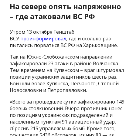
На севере опять напряженно
– где атаковали ВС РФ
Утром 13 октября Генштаб
ВСУ
проинформировал
, где и сколько раз
пытались порваться ВС РФ на Харьковщине.
Так на Южно-Слобожанском направлении
зафиксировали 23 атаки в районе Волчанска.
Тем временем на Купянском – враг штурмовал
позиции украинских защитников шесть раз.
Бои шли возле Купянска, Песчаного, Степной
Новоселовки и Петропавловки.
«Всего за прошедшие сутки зафиксировано 149
боевых столкновений. Вчера противник нанес
по позициям украинских подразделений и
населенным пунктам 91 авиационный удар,
сбросив 215 управляемых бомб. Кроме того,
осуществил 5436 обстрелов, из них 83 — из