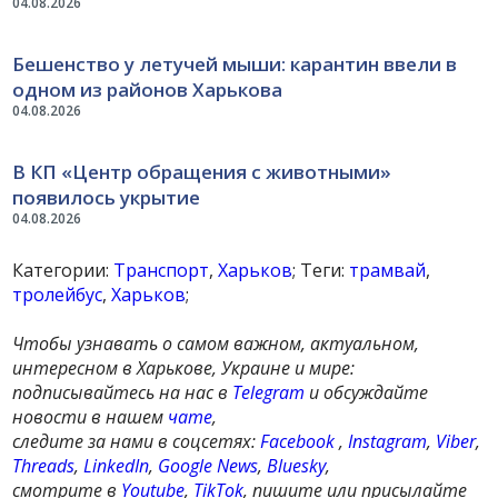
04.08.2026
Бешенство у летучей мыши: карантин ввели в
одном из районов Харькова
04.08.2026
В КП «Центр обращения с животными»
появилось укрытие
04.08.2026
Категории:
Транспорт
,
Харьков
; Теги:
трамвай
,
тролейбус
,
Харьков
;
Чтобы узнавать о самом важном, актуальном,
интересном в Харькове, Украине и мире:
подписывайтесь на нас в
Telegram
и обсуждайте
новости в нашем
чате
,
следите за нами в соцсетях:
Facebook
,
Instagram
,
Viber
,
Threads
,
LinkedIn
,
Google News
,
Bluesky
,
смотрите в
Youtube
,
TikTok
, пишите или присылайте