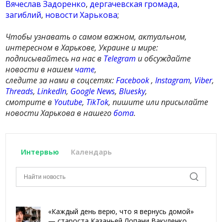
Вячеслав Задоренко
,
дергачевская громада
,
загиблий
,
новости Харькова
;
Чтобы узнавать о самом важном, актуальном,
интересном в Харькове, Украине и мире:
подписывайтесь на нас в
Telegram
и обсуждайте
новости в нашем
чате
,
следите за нами в соцсетях:
Facebook
,
Instagram
,
Viber
,
Threads
,
LinkedIn
,
Google News
,
Bluesky
,
смотрите в
Youtube
,
TikTok
, пишите или присылайте
новости Харькова в нашего
бота
.
Интервью
Календарь
«Каждый день верю, что я вернусь домой»
— староста Казачьей Лопани Вакуленко