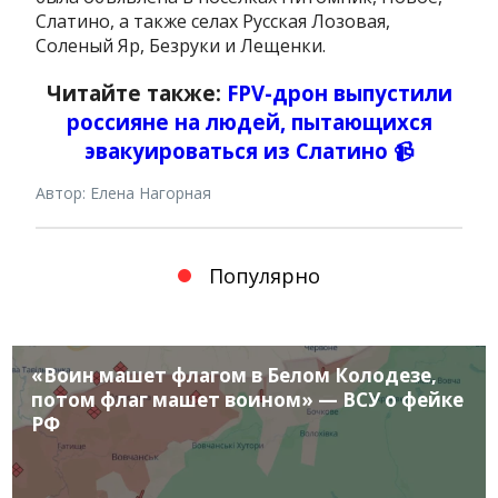
Слатино, а также селах Русская Лозовая,
Соленый Яр, Безруки и Лещенки.
Читайте также:
FPV-дрон выпустили
россияне на людей, пытающихся
эвакуироваться из Слатино 📹
Автор: Елена Нагорная
Популярно
«Воин машет флагом в Белом Колодезе,
потом флаг машет воином» — ВСУ о фейке
РФ