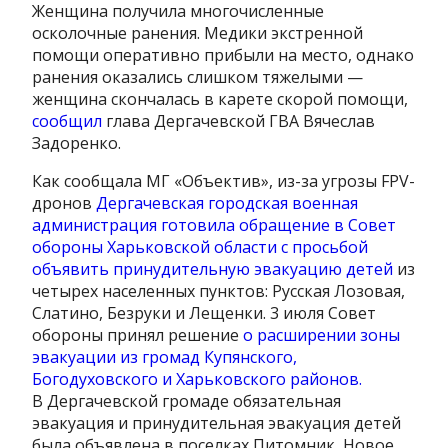
Женщина получила многочисленные
осколочные ранения. Медики экстренной
помощи оперативно прибыли на место, однако
ранения оказались слишком тяжелыми —
женщина скончалась в карете скорой помощи,
сообщил
глава Дергачевской ГВА Вячеслав
Задоренко.
Как сообщала МГ «Объектив», из-за угрозы FPV-
дронов
Дергачевская городская военная
администрация готовила обращение в Совет
обороны Харьковской области с просьбой
объявить принудительную эвакуацию детей
из
четырех населенных пунктов: Русская Лозовая,
Слатино, Безруки и Лещенки. 3 июля Совет
обороны принял решение
о расширении зоны
эвакуации из громад Купянского,
Богодуховского и Харьковского районов.
В Дергачевской громаде обязательная
эвакуация и принудительная эвакуация детей
была объявлена ​​в поселках Питомник, Новое,