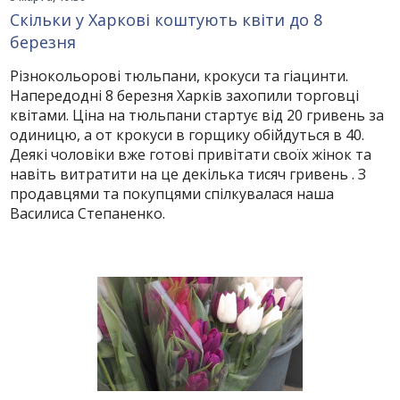
Скільки у Харкові коштують квіти до 8
березня
Різнокольорові тюльпани, крокуси та гіацинти.
Напередодні 8 березня Харків захопили торговці
квітами. Ціна на тюльпани стартує від 20 гривень за
одиницю, а от крокуси в горщику обійдуться в 40.
Деякі чоловіки вже готові привітати своїх жінок та
навіть витратити на це декілька тисяч гривень . З
продавцями та покупцями спілкувалася наша
Василиса Степаненко.