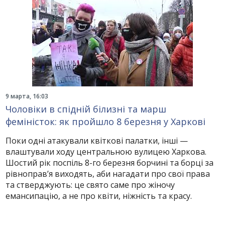
9 марта, 16:03
Чоловіки в спідній білизні та марш
феміністок: як пройшло 8 березня у Харкові
Поки одні атакували квіткові палатки, інші —
влаштували ходу центральною вулицею Харкова.
Шостий рік поспіль 8-го березня борчині та борці за
рівноправ’я виходять, аби нагадати про свої права
та стверджують: це свято саме про жіночу
емансипацію, а не про квіти, ніжність та красу.