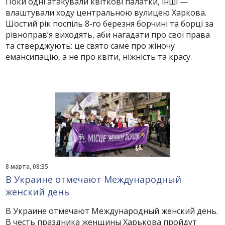
Поки одні атакували квіткові палатки, інші —
влаштували ходу центральною вулицею Харкова.
Шостий рік поспіль 8-го березня борчині та борці за
рівноправ’я виходять, аби нагадати про свої права
та стверджують: це свято саме про жіночу
емансипацію, а не про квіти, ніжність та красу.
8 марта, 08:35
В Украине отмечают Международный
женский день
В Украине отмечают Международный женский день.
В честь праздника женщины Харькова пройдут