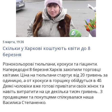
5 марта, 19:36
Скільки у Харкові коштують квіти до 8
березня
Різнокольорові тюльпани, крокуси та гіацинти.
Напередодні 8 березня Харків захопили торговці
квітами. Ціна на тюльпани стартує від 20 гривень за
одиницю, а от крокуси в горщику обійдуться в 40.
Деякі чоловіки вже готові привітати своїх жінок та
навіть витратити на це декілька тисяч гривень . З
продавцями та покупцями спілкувалася наша
Василиса Степаненко.