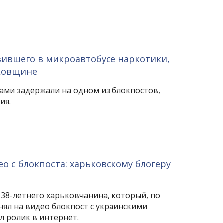
зившего в микроавтобусе наркотики,
ковщине
ами задержали на одном из блокпостов,
ия.
ео с блокпоста: харьковскому блогеру
 38-летнего харьковчанина, который, по
нял на видео блокпост с украинскими
 ролик в интернет.