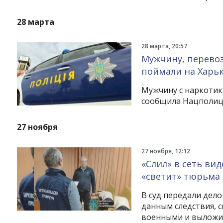
28 марта
28 марта, 20:57
Мужчину, перево
поймали на Харь
Мужчину с наркотик
сообщила Нацполиц
27 ноября
Instagram
Facebook
Twitter
Youtube
27 ноября, 12:12
«Слил» в сеть вид
«светит» тюрьма
В суд передали дело
данным следствия, с
военными и выложил