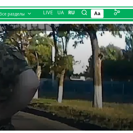
LIVE
UA
RU
Все разделы
Aa