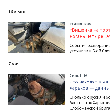
16 июня
16 июня, 10:55
«Вишенка на торт
Рогань четыре ФА
События разворачив
уточнили в 5-ой Сло
7 мая
7 мая, 11:26
Что находят в ма
Харьков — данные
Сколько оружия и б
блокпостах Харькова
Слобожанской брига