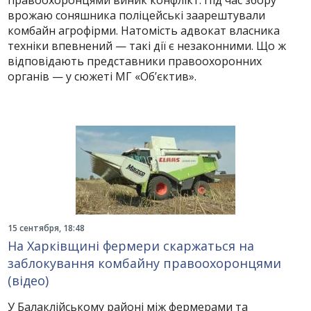
правоохоронцями виник конфлікт. Під час збору
врожаю соняшника поліцейські заарештували
комбайн агрофірми. Натомість адвокат власника
техніки впевнений — такі дії є незаконними. Що ж
відповідають представники правоохоронних
органів — у сюжеті МГ «Об’єктив».
15 сентября, 18:48
На Харківщині фермери скаржаться на
заблокування комбайну правоохоронцями
(відео)
У Балаклійському районі між фермерами та