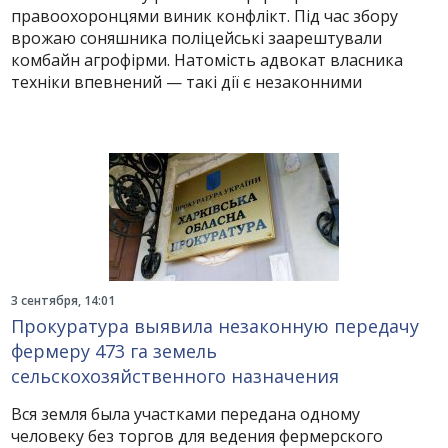
правоохоронцями виник конфлікт. Під час збору
врожаю соняшника поліцейські заарештували
комбайн агрофірми. Натомість адвокат власника
техніки впевнений — такі дії є незаконними
3 сентября, 14:01
Прокуратура выявила незаконную передачу
фермеру 473 га земель
сельскохозяйственного назначения
Вся земля была участками передана одному
человеку без торгов для ведения фермерского