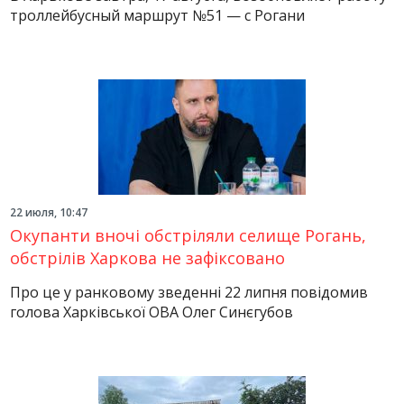
троллейбусный маршрут №51 — с Рогани
22 июля, 10:47
Окупанти вночі обстріляли селище Рогань,
обстрілів Харкова не зафіксовано
Про це у ранковому зведенні 22 липня повідомив
голова Харківської ОВА Олег Синєгубов