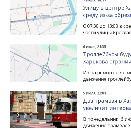
7 июля, 18:17
Улицу в центре Х
среду из-за обре
С 07:30 до 13:00 в с
части улицы Ярослав
6 июля, 21:35
Троллейбусы буду
Харькова ограни
Из-за ремонта возм
движения троллейбу
5 июля, 22:01
Два трамвая в Ха
увеличит интерв
В понедельник, 6 ию
движение трамваев 