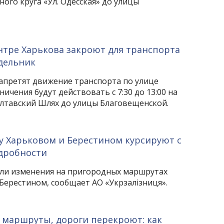
ного круга «Ул. Одесская» до улицы
нтре Харькова закроют для транспорта
дельник
запретят движение транспорта по улице
ичения будут действовать с 7:30 до 13:00 на
олтавский Шлях до улицы Благовещенской.
у Харьковом и Берестином курсируют с
дробности
вели изменения на пригородных маршрутах
Берестином, сообщает АО «Укрзалізниця».
 маршруты, дороги перекроют: как