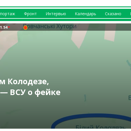
портаж
Фронт
Интервью
Календарь
Сказано
1.54
м Колодезе,
— ВСУ о фейке
? Что происходит
вернусь домой» —
на повышение:
щи: актуальные
ий»: энергетики
е (видео)
Вакуленко
у прогнозируют
а жары