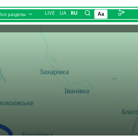
LIVE
UA
RU
Все разделы
Aa