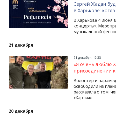
Сергей Жадан буд
в Харькове: когда
В Харькове 4 июня 
концерты». Меропр
музыкальный фестива
21 декабря
21 декабря, 10:33
«Я очень люблю Х
присоединении к 
Волонтер и парамед
освободили из плена
рассказала о том, ч
«Хартия»
20 декабря