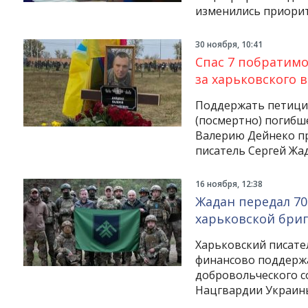
изменились приорит
30 ноября, 10:41
Спас 7 побратим
за харьковского 
Поддержать петици
(посмертно) погибш
Валерию Дейнеко пр
писатель Сергей Жа
16 ноября, 12:38
Жадан передал 70
харьковской бриг
Харьковский писател
финансово поддержа
добровольческого с
Нацгвардии Украин