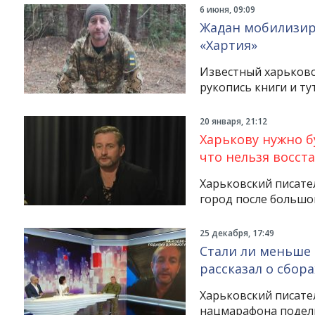
6 июня, 09:09
Жадан мобилизир
«Хартия»
Известный харьковс
рукопись книги и ту
20 января, 21:12
Харькову нужно б
что нельзя восст
Харьковский писател
город после большой
25 декабря, 17:49
Стали ли меньше
рассказал о сбора
Харьковский писате
нацмарафона подели