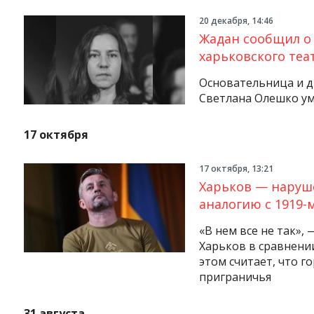
20 декабря, 14:46
Жадан сообщил о
харьковского теа
Основательница и д
Светлана Олешко ум
17 октября
17 октября, 13:21
Харьков — наруш
аналогию с 1919-
«В нем все не так»,
Харьков в сравнени
этом считает, что г
приграничья
Instagram
Facebook
Twitter
Youtube
31 августа