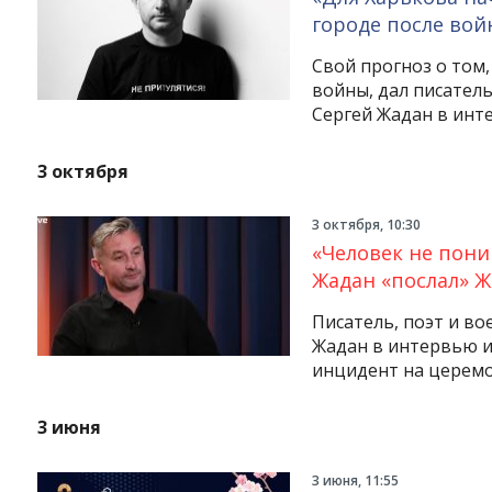
городе после во
Свой прогноз о том,
войны, дал писател
Сергей Жадан в инт
3 октября
3 октября, 10:30
«Человек не пони
Жадан «послал» Ж
Писатель, поэт и в
Жадан в интервью 
инцидент на церемо
3 июня
3 июня, 11:55