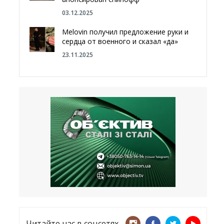
03.12.2025
Melovin получил предложение руки и
сердца от военного и сказал «да»
23.11.2025
Отгородиться от России болотами:
Латвия хочет восстановить
естественный барьер
23.09.2025
Врачи назвали спрей для носа,
который поможет предотвратить
COVID-19 – CNN
12.09.2025
Читайте нас в соцсетях