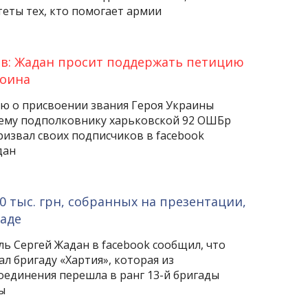
еты тех, кто помогает армии
ов: Жадан просит поддержать петицию
воина
ю о присвоении звания Героя Украины
ему подполковнику харьковской 92 ОШБр
извал своих подписчиков в facebook
дан
0 тыс. грн, собранных на презентации,
аде
ь Сергей Жадан в facebook сообщил, что
л бригаду «Хартия», которая из
оединения перешла в ранг 13-й бригады
ы