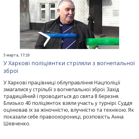
5 марта, 17:20
У Харкові поліціянтки стріляли з вогнепальної
зброї
У Харкові працівниці облуправління Нацполіції
змагалися у стрільбі з вогнепальної зброї. Захід
традиційний і проводиться до свята 8 березня.
Близько 40 поліціянток взяли участь у турнірі. Суддя
оцінював їх за жіночністю, влучністю та технікою. Як
показали себе правоохорониці, розповість Анна
Шевченко.