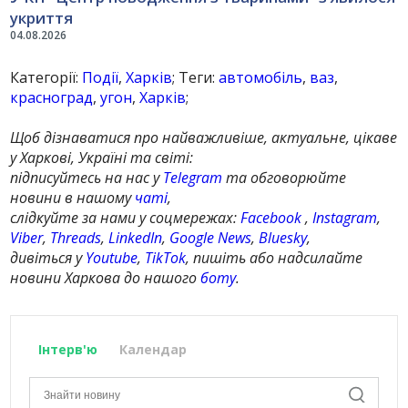
укриття
04.08.2026
Категорії:
Події
,
Харків
; Теги:
автомобіль
,
ваз
,
красноград
,
угон
,
Харків
;
Щоб дізнаватися про найважливіше, актуальне, цікаве
у Харкові, Україні та світі:
підписуйтесь на нас у
Telegram
та обговорюйте
новини в нашому
чаті
,
слідкуйте за нами у соцмережах:
Facebook
,
Instagram
,
Viber
,
Threads
,
LinkedIn
,
Google News
,
Bluesky
,
дивіться у
Youtube
,
TikTok
, пишіть або надсилайте
новини Харкова до нашого
боту
.
Інтерв'ю
Календар