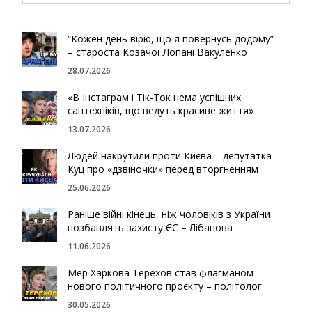
“Кожен день вірю, що я повернусь додому”
– староста Козачої Лопані Вакуленко
28.07.2026
«В Інстаграм і Тік-Ток нема успішних
сантехніків, що ведуть красиве життя»
13.07.2026
Людей накрутили проти Києва – депутатка
Куц про «дзвіночки» перед вторгненням
25.06.2026
Раніше війні кінець, ніж чоловіків з України
позбавлять захисту ЄС – Лібанова
11.06.2026
Мер Харкова Терехов став флагманом
нового політичного проєкту – політолог
30.05.2026