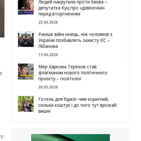
Людей накрутили проти Києва –
депутатка Куц про «дзвіночки»
перед вторгненням
25.06.2026
Раніше війні кінець, ніж чоловіків з
України позбавлять захисту ЄС –
Лібанова
11.06.2026
Мер Харкова Терехов став
флагманом нового політичного
о
проєкту – політолог
30.05.2026
Готель для бджіл: чим корисний,
скільки коштує і до чого тут врожай
вишні
29.05.2026
Ми навіть робили труни – мер
т.
Чугуєва, міста, яке встояло попри