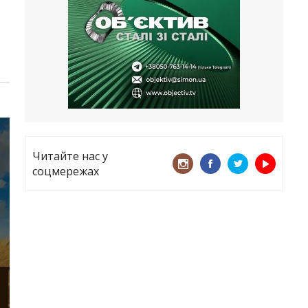
все
21.05.2026
«ТЦК порушує закон? Нехай
платять!» Як завдяки штрафу жінку
виключили з обліку
15.05.2026
Читайте нас у
соцмережах