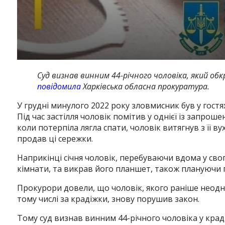
Суд визнав винним 44-річного чоловіка, який об
повідомила
Харківська обласна прокуратура.
У грудні минулого 2022 року зловмисник був у гостях
Під час застілля чоловік помітив у однієї із запрош
коли потерпіла лягла спати, чоловік витягнув з її вух
продав ці сережки.
Наприкінці січня чоловік, перебуваючи вдома у сво
кімнати, та викрав його планшет, також плануючи 
Прокурори довели, що чоловік, якого раніше неодн
тому числі за крадіжки, знову порушив закон.
Тому суд визнав винним 44-річного чоловіка у крадіжці