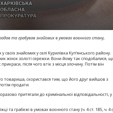
крадав та грабував знайомих в умовах воєнного стану,
 у своїх знайомих у селі Курилівка Куп’янського району.
ених жінок золоті сережки. Вони йому так сподобалися, щ
 прикраси, після чого втік з місця злочину. Потім він
го товариша, скористався тим, що його друг вийшов з
потім продати.
оразово притягали до кримінальної відповідальності, у
 та грабежі в умовах воєнного стану (ч. 4 ст. 185, ч. 4 с