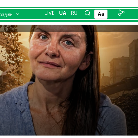
LIVE
UA
RU
розділи
Aa