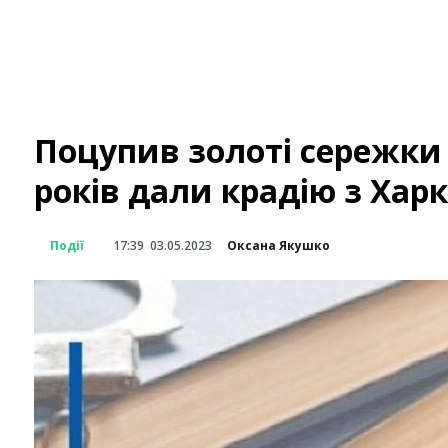
Поцупив золоті сережки 
років дали крадію з Ха
Події
17:39
03.05.2023
Оксана Якушко