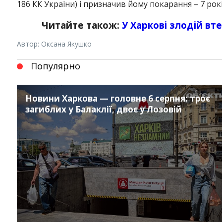
186 КК України) і призначив йому покарання – 7 рок
Читайте також:
У Харкові злодій вте
Автор: Оксана Якушко
Популярно
Новини Харкова — головне 6 серпня: троє
загиблих у Балаклії, двоє у Лозовій
Instagram
Facebook
Twitter
Youtube