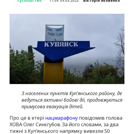
Суспільство
11:54
09.05.2023
Вікторія Яковенко
З населених пунктів Куп’янського району, де
ведуться активні бойові дії, продовжується
примусова евакуація дітей.
Про це в етері
нацмарафону
повідомив голова
ХОВА Олег Синєгубов. За його словами, за два
тижні з Куп’янського напрямку вивезли 50