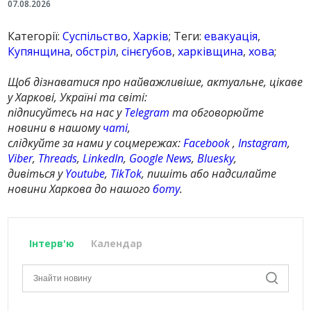
07.08.2026
Категорії:
Суспільство
,
Харків
; Теги:
евакуація
,
Купянщина
,
обстріл
,
сінєгубов
,
харківщина
,
хова
;
Щоб дізнаватися про найважливіше, актуальне, цікаве
у Харкові, Україні та світі:
підписуйтесь на нас у
Telegram
та обговорюйте
новини в нашому
чаті
,
слідкуйте за нами у соцмережах:
Facebook
,
Instagram
,
Viber
,
Threads
,
LinkedIn
,
Google News
,
Bluesky
,
дивіться у
Youtube
,
TikTok
, пишіть або надсилайте
новини Харкова до нашого
боту
.
Інтерв'ю
Календар