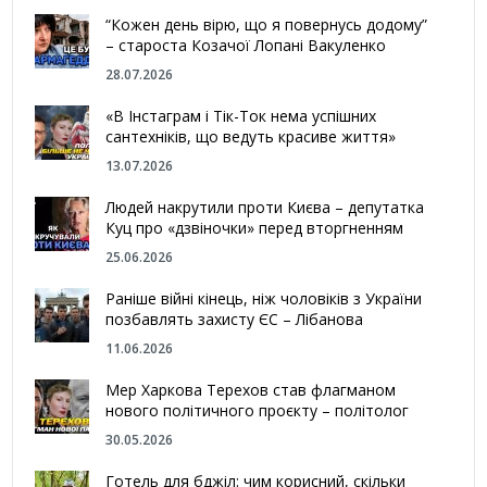
“Кожен день вірю, що я повернусь додому”
– староста Козачої Лопані Вакуленко
28.07.2026
«В Інстаграм і Тік-Ток нема успішних
сантехніків, що ведуть красиве життя»
13.07.2026
Людей накрутили проти Києва – депутатка
Куц про «дзвіночки» перед вторгненням
25.06.2026
Раніше війні кінець, ніж чоловіків з України
позбавлять захисту ЄС – Лібанова
11.06.2026
Мер Харкова Терехов став флагманом
нового політичного проєкту – політолог
30.05.2026
Готель для бджіл: чим корисний, скільки