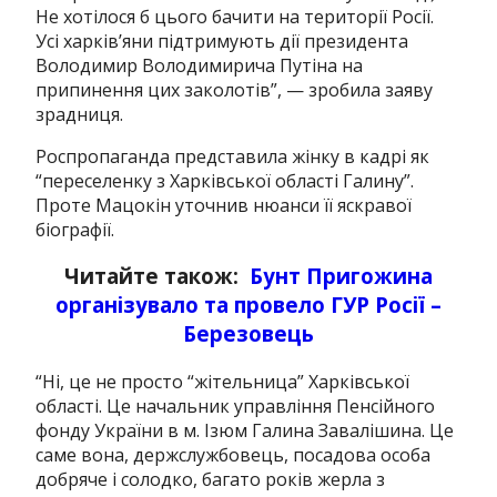
Не хотілося б цього бачити на території Росії.
Усі харків’яни підтримують дії президента
Володимир Володимирича Путіна на
припинення цих заколотів”, — зробила заяву
зрадниця.
Роспропаганда представила жінку в кадрі як
“переселенку з Харківської області Галину”.
Проте Мацокін уточнив нюанси її яскравої
біографії.
Читайте також:
Бунт Пригожина
організувало та провело ГУР Росії –
Березовець
“Ні, це не просто “жітельница” Харківської
області. Це начальник управління
Пенсійного
фонду України в м. Ізюм Галина Завалішина. Це
саме вона, держслужбовець, посадова особа
добряче і солодко, багато років жерла з