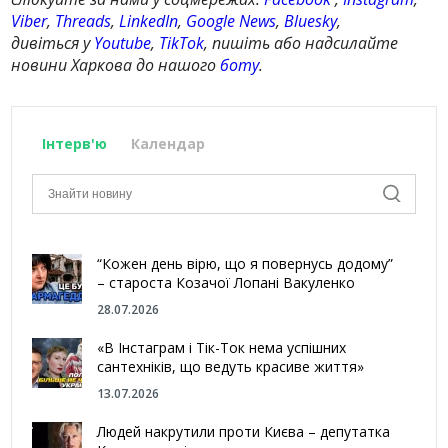
Viber
,
Threads
,
LinkedIn
,
Google News
,
Bluesky
,
дивіться у
Youtube
,
TikTok
, пишіть або надсилайте
новини Харкова до нашого
боту
.
Інтерв'ю
Календар
“Кожен день вірю, що я повернусь додому”
– староста Козачої Лопані Вакуленко
28.07.2026
«В Інстаграм і Тік-Ток нема успішних
сантехніків, що ведуть красиве життя»
13.07.2026
Людей накрутили проти Києва – депутатка