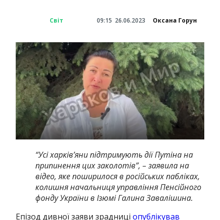
Світ
09:15
26.06.2023
Оксана Горун
“Усі харків’яни підтримують дії Путіна на
припинення цих заколотів”, – заявила на
відео, яке поширилося в російських пабліках,
колишня начальниця управління Пенсійного
фонду України в Ізюмі Галина Завалішина.
Епізод дивної заяви зрадниці
опублікував