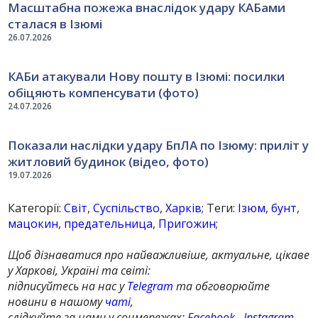
Масштабна пожежа внаслідок удару КАБами
сталася в Ізюмі
26.07.2026
КАБи атакували Нову пошту в Ізюмі: посилки
обіцяють компенсувати (фото)
24.07.2026
Показали наслідки удару БпЛА по Ізюму: приліт у
житловий будинок (відео, фото)
19.07.2026
Категорії:
Світ
,
Суспільство
,
Харків
; Теги:
Ізюм
,
бунт
,
мацокин
,
предательница
,
Пригожин
;
Щоб дізнаватися про найважливіше, актуальне, цікаве
у Харкові, Україні та світі:
підписуйтесь на нас у
Telegram
та обговорюйте
новини в нашому
чаті
,
слідкуйте за нами у соцмережах:
Facebook
,
Instagram
,