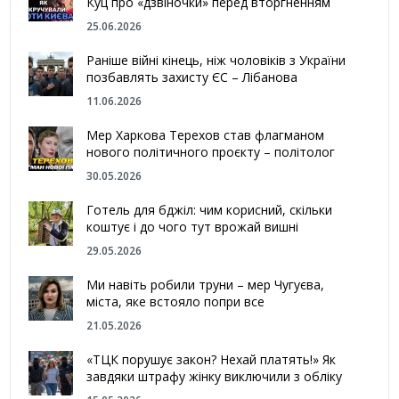
Куц про «дзвіночки» перед вторгненням
25.06.2026
Раніше війні кінець, ніж чоловіків з України
позбавлять захисту ЄС – Лібанова
11.06.2026
Мер Харкова Терехов став флагманом
нового політичного проєкту – політолог
30.05.2026
Готель для бджіл: чим корисний, скільки
коштує і до чого тут врожай вишні
29.05.2026
Ми навіть робили труни – мер Чугуєва,
міста, яке встояло попри все
21.05.2026
«ТЦК порушує закон? Нехай платять!» Як
завдяки штрафу жінку виключили з обліку