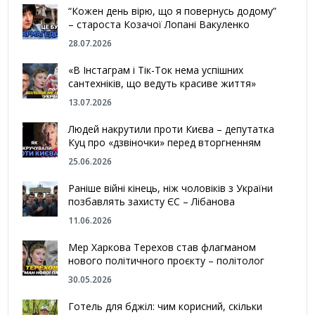
“Кожен день вірю, що я повернусь додому”
– староста Козачої Лопані Вакуленко
28.07.2026
«В Інстаграм і Тік-Ток нема успішних
сантехніків, що ведуть красиве життя»
13.07.2026
Людей накрутили проти Києва – депутатка
Куц про «дзвіночки» перед вторгненням
25.06.2026
Раніше війні кінець, ніж чоловіків з України
позбавлять захисту ЄС – Лібанова
11.06.2026
Мер Харкова Терехов став флагманом
нового політичного проєкту – політолог
30.05.2026
Готель для бджіл: чим корисний, скільки