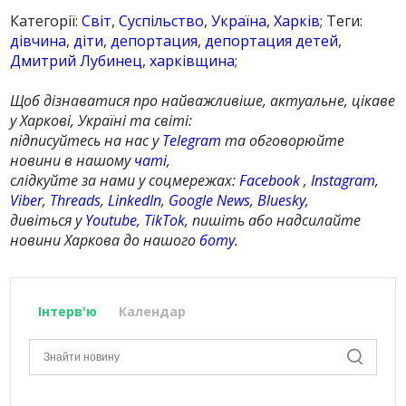
Категорії:
Світ
,
Суспільство
,
Україна
,
Харків
; Теги:
дівчина
,
діти
,
депортация
,
депортация детей
,
Дмитрий Лубинец
,
харківщина
;
Щоб дізнаватися про найважливіше, актуальне, цікаве
у Харкові, Україні та світі:
підписуйтесь на нас у
Telegram
та обговорюйте
новини в нашому
чаті
,
слідкуйте за нами у соцмережах:
Facebook
,
Instagram
,
Viber
,
Threads
,
LinkedIn
,
Google News
,
Bluesky
,
дивіться у
Youtube
,
TikTok
, пишіть або надсилайте
новини Харкова до нашого
боту
.
Інтерв'ю
Календар