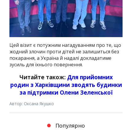
Цей візит є потужним нагадуванням про те, що
жодний злочин проти дітей не залишиться без
покарання, а Україна й надалі докладатиме
зусиль для їхнього повернення.
Читайте також:
Для прийомних
родин з Харківщини зводять будинки
за підтримки Олени Зеленської
Автор: Оксана Якушко
Популярно