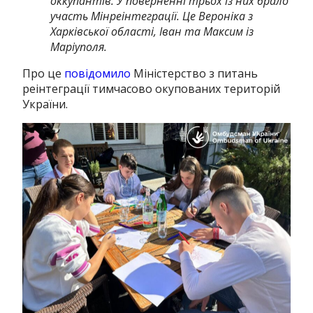
оккупантів.
У поверненні трьох із них брало
участь Мінреінтеграції.
Це Вероніка з
Харківської області, Іван та Максим із
Маріуполя.
Про це
повідомило
Міністерство з питань
реінтеграції тимчасово окупованих територій
України.