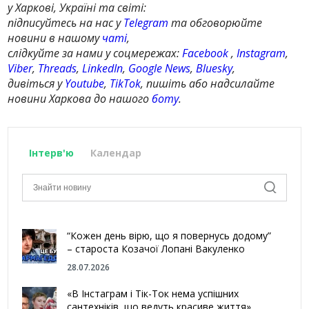
у Харкові, Україні та світі:
підписуйтесь на нас у
Telegram
та обговорюйте
новини в нашому
чаті
,
слідкуйте за нами у соцмережах:
Facebook
,
Instagram
,
Viber
,
Threads
,
LinkedIn
,
Google News
,
Bluesky
,
дивіться у
Youtube
,
TikTok
, пишіть або надсилайте
новини Харкова до нашого
боту
.
Інтерв'ю
Календар
“Кожен день вірю, що я повернусь додому”
– староста Козачої Лопані Вакуленко
28.07.2026
«В Інстаграм і Тік-Ток нема успішних
сантехніків, що ведуть красиве життя»