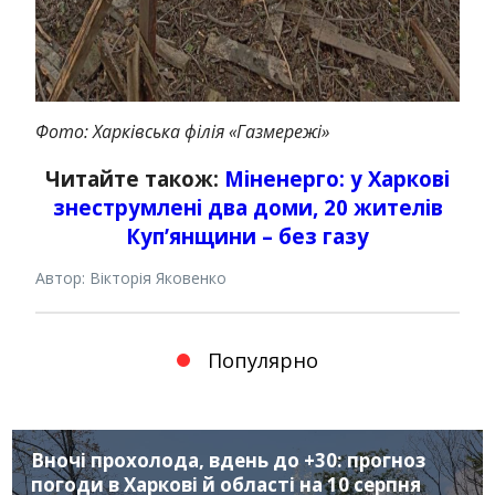
Фото: Харківська філія «Газмережі»
Читайте також:
Міненерго: у Харкові
знеструмлені два доми, 20 жителів
Куп’янщини – без газу
Автор: Вікторія Яковенко
Популярно
Вночі прохолода, вдень до +30: прогноз
погоди в Харкові й області на 10 серпня