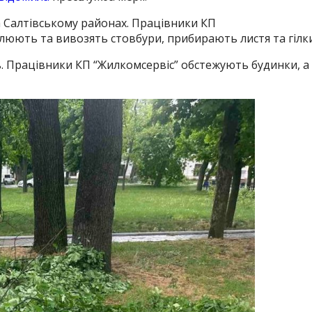
а Салтівському районах. Працівники КП
люють та вивозять стовбури, прибирають листя та гілки
. Працівники КП “Жилкомсервіс” обстежують будинки, а