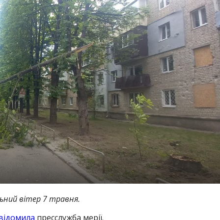
льний вітер 7 травня.
відомила
пресслужба мерії.