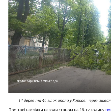
Фото: Харківська міськрада
14 дерев та 46 гілок впали у Харкові через шква
Про такі наслідки негоди станом на 16-ту годину
по