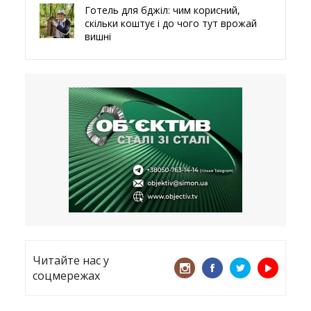
Готель для бджіл: чим корисний,
скільки коштує і до чого тут врожай
вишні
29.05.2026
Ми навіть робили труни – мер
Чугуєва, міста, яке встояло попри
все
21.05.2026
«ТЦК порушує закон? Нехай
платять!» Як завдяки штрафу жінку
виключили з обліку
15.05.2026
Читайте нас у
соцмережах