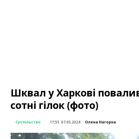
Шквал у Харкові повалив 
сотні гілок (фото)
Суспільство
17:55
07.05.2024
Олена Нагорна