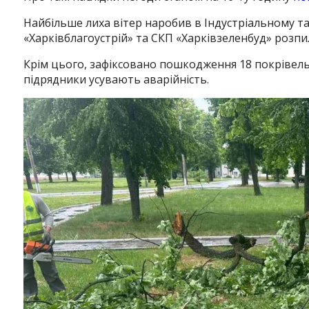
Найбільше лиха вітер наробив в Індустріальному т
«Харківблагоустрій» та СКП «Харківзеленбуд» розпи
Крім цього, зафіксовано пошкодження 18 покрівель
підрядники усувають аварійність.