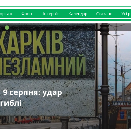
ортаж
Фронт
Інтерв’ю
Календар
Сказано
Усі 
І генерує
нська, РФ,
 9 серпня: удар
 складу у
ту на
в град, Ізюм
 пляшки: у
го Колодязя
гиблі
3 постраждалих
тували погром