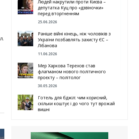
Людей накрутили проти Києва –
депутатка Куц про «дзвіночки»
перед вторгненням
25.06.2026
Раніше війні кінець, ніж чоловіків з
л.
України позбавлять захисту ЄС –
Лібанова
11.06.2026
Мер Харкова Терехов став
W
флагманом нового політичного
проєкту – політолог
30.05.2026
Готель для бджіл: чим корисний,
скільки коштує і до чого тут врожай
вишні
29.05.2026
Ми навіть робили труни – мер
Чугуєва, міста, яке встояло попри