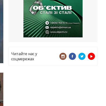
все
21.05.2026
«ТЦК порушує закон? Нехай
платять!» Як завдяки штрафу жінку
виключили з обліку
15.05.2026
Читайте нас у
соцмережах