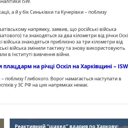
налітики ISW.
ції, а й у бік Синьківки та Кучерівки – поблизу
ватівському напрямку, заявив, що російські війська
атового) та знаходяться за два кілометри від річки Оскі
 війська знаходяться приблизно за три кілометри від
йські війська змінили тактику та знову використовують
ли в Інституті вивчення війни.
 плацдарм на річці Оскіл на Харківщині – IS
 – поблизу Глибокого. Ворог намагається наступати в
спіхів у ЗС РФ на цих напрямках немає.
Реактивний “шахед” вдарив по Харкову: