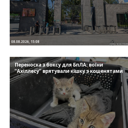
08.08.2026, 15:08
Переноска з боксу для БпЛА: воїни
“Ахіллесу” врятували кішку з кошенятами