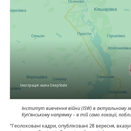
Ілюстрація: мапа DeepState
Інститут вивчення війни (ISW) в актуальному зв
Куп’янському напрямку – в тій само локації, побл
“Геолоковані кадри, опубліковані 28 вересня, вказ