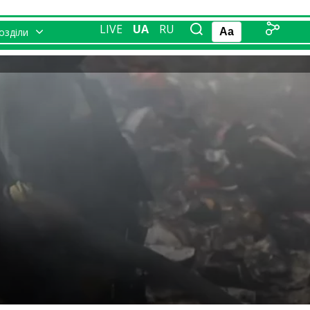
LIVE
UA
RU
розділи
Aa