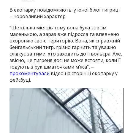
В екопарку повідомляють: у юної білої тигриці
– норовливий характер.
“Ще кілька місяців тому вона була зовсім
маленькою, а зараз вже підросла та впевнено
охороняю свою територію. Вона, як справжній
бенгальський тигр, грізно гарчить та уважно
слідкує за тими, хто заходить до її вольєра. Але,
звісно, це тигреня досі не може встояти, коли її
годують з рук шматочками мʼяса”, –
прокоментували
відео на сторінці екопарку у
фейсбуці.
Відеопрогравач