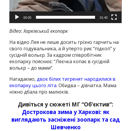
00:00
01:40
Відео: Харківський екопарк
На відео Лея не лише досить грізно гарчить на
свого годувальника, а й уперто риє “підкоп” у
сусідній вольєр. За кадром співробітник
екопарку пояснює: “Леєчка копає в сусідній
вольєр – до мами”.
Нагадаємо,
двоє білих тигренят народилися в
екопарку цього літа
. Обидва – дівчатка. Мама
ніжно дбала про малюків.
Дивіться у сюжеті МГ “Об’єктив”:
Дострокова зима у Харкові: як
виглядають засніжені зоопарк та сад
Шевченко