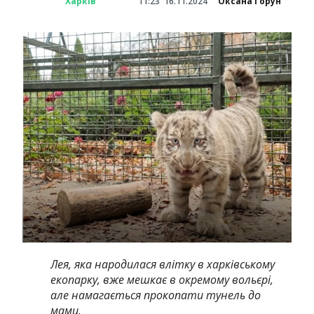
Харків
11:23
16.11.2024
Оксана Горун
Лея, яка народилася влітку в харківському
екопарку, вже мешкає в окремому вольєрі,
але намагається прокопати тунель до
мами.