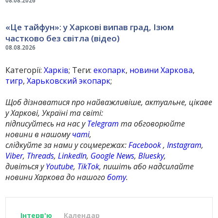
08.08.2026
«Це тайфун»: у Харкові випав град, Ізюм
частково без світла (відео)
08.08.2026
Категорії:
Харків
; Теги:
екопарк
,
новини Харкова
,
тигр
,
Харьковский экопарк
;
Щоб дізнаватися про найважливіше, актуальне, цікаве
у Харкові, Україні та світі:
підписуйтесь на нас у
Telegram
та обговорюйте
новини в нашому
чаті
,
слідкуйте за нами у соцмережах:
Facebook
,
Instagram
,
Viber
,
Threads
,
LinkedIn
,
Google News
,
Bluesky
,
дивіться у
Youtube
,
TikTok
, пишіть або надсилайте
новини Харкова до нашого
боту
.
Інтерв'ю
Календар