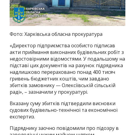
Фото: Харківська обласна прокуратура
«Директор підприємства особисто підписав
акти приймання виконаних будівельних робіт з
недостовірними відомостями. У подальшому на
підставі цих документів на рахунок підрядника
надлишково перераховано понад 400 тисяч
гривень бюджетних коштів, чим завдано
збитків замовнику — Олексіївській сільській
раді», – зазначили у прокуратурі.
Вказану суму збитків підтвердили висновки
судових будівельно-технічної та економічної
експертиз.
Підряднику заочно повідомили про підозру в
заволодінні чужим майном шляхом