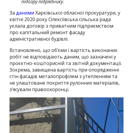
підозру підряднику.
За
даними
Харківської обласної прокуратури, у
квітні 2020 року Олексіївська сільська рада
уклала договір з приватним підприємством
про капітальний ремонт фасаду
адміністративної будівлі.
Встановлено, що об’єми і вартість виконаних
робіт не відповідають даним, що зазначені у
проєктно-кошторисній та звітній документації.
Зокрема, завищена вартість при опорядженні
стін фасадів металопрофілем з утепленням та
не улаштоване покриття рулонних матеріалів,
з’ясували правоохоронці.