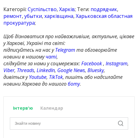
Категорії:
Суспільство
,
Харків
; Теги:
подрядчик
,
ремонт
,
убытки
,
харківщина
,
Харьковская областная
прокуратура
;
Щоб дізнаватися про найважливіше, актуальне, цікаве
у Харкові, Україні та світі:
підписуйтесь на нас у
Telegram
та обговорюйте
новини в нашому
чаті
,
слідкуйте за нами у соцмережах:
Facebook
,
Instagram
,
Viber
,
Threads
,
LinkedIn
,
Google News
,
Bluesky
,
дивіться у
Youtube
,
TikTok
, пишіть або надсилайте
новини Харкова до нашого
боту
.
Інтерв'ю
Календар