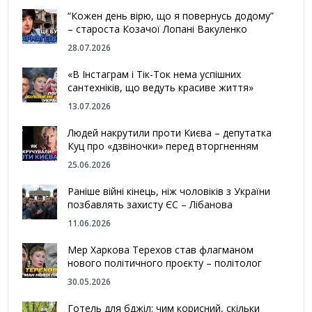
“Кожен день вірю, що я повернусь додому”
– староста Козачої Лопані Вакуленко
28.07.2026
«В Інстаграм і Тік-Ток нема успішних
сантехніків, що ведуть красиве життя»
13.07.2026
Людей накрутили проти Києва – депутатка
Куц про «дзвіночки» перед вторгненням
25.06.2026
Раніше війні кінець, ніж чоловіків з України
позбавлять захисту ЄС – Лібанова
11.06.2026
Мер Харкова Терехов став флагманом
нового політичного проєкту – політолог
30.05.2026
Готель для бджіл: чим корисний, скільки