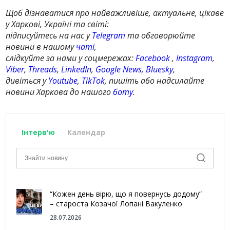
Щоб дізнаватися про найважливіше, актуальне, цікаве
у Харкові, Україні та світі:
підписуйтесь на нас у
Telegram
та обговорюйте
новини в нашому
чаті
,
слідкуйте за нами у соцмережах:
Facebook
,
Instagram
,
Viber
,
Threads
,
LinkedIn
,
Google News
,
Bluesky
,
дивіться у
Youtube
,
TikTok
, пишіть або надсилайте
новини Харкова до нашого
боту
.
Інтерв'ю
Календар
“Кожен день вірю, що я повернусь додому”
– староста Козачої Лопані Вакуленко
28.07.2026