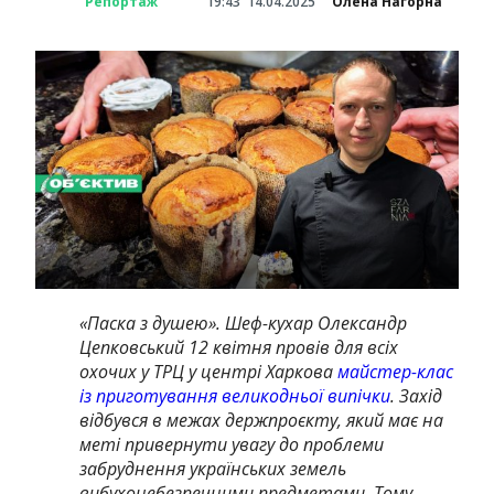
Репортаж
19:43
14.04.2025
Олена Нагорна
«Паска з душею». Шеф-кухар Олександр
Цепковський 12 квітня провів для всіх
охочих у ТРЦ у центрі Харкова
майстер-клас
із приготування великодньої випічки
. Захід
відбувся в межах держпроєкту, який має на
меті привернути увагу до проблеми
забруднення українських земель
вибухонебезпечними предметами. Тому