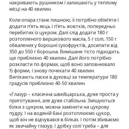
накривають рушником і залишають у теплому
місці на 40 хвилин.
Коли опара стане пишною, її потрібно обім’яти і
додати п’ять яєць і п’ять жовтків, попередньо
перебитих із цукром. Далі слід додати 180 г
розтопленого вершкового масла, 5 г солі, 150 г
обвалених у борошні сухофруктів, досипати від
350 до 550 г борошна. Вимішане тісто підходить
ще приблизно 40 хвилин. Далі його потрібно
розкласти по формах, щоб воно заповнювало
½ форми, і знову почекати 40 хвилин.
Випікають паски в духовці за температури 180
градусів приблизно 40-50 хвилин.
«Глазур – класична швейцарська, дуже проста у
приготуванні, але дуже стабільна.
Змішуються
білки з цукром, можна замінити на цукрову
пудру. І на водяній бані розтоплюємо цукор,
щоб він не відчувався в білках. І потім збиваємо
як звичайну глазур. І дрібку солі треба – для