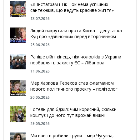
«В Інстаграм і Тік-Ток нема успішних
сантехніків, що ведуть красиве життя»
13.07.2026
Людей накрутили проти Києва – депутатка
Куц про «дзвіночки» перед вторгненням
25.06.2026
Раніше війні кінець, ніж чоловіків з України
позбавлять захисту ЄС – Лібанова
11.06.2026
Мер Харкова Терехов став флагманом
нового політичного проєкту – політолог
30.05.2026
Готель для бджіл: чим корисний, скільки
коштує і до чого тут врожай вишні
29.05.2026
Ми навіть робили труни – мер Чугуєва,