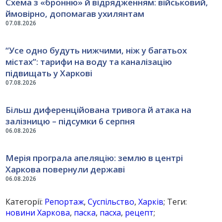
Схема з «бронню» й відрядженням: військовий,
ймовірно, допомагав ухилянтам
07.08.2026
“Усе одно будуть нижчими, ніж у багатьох
містах”: тарифи на воду та каналізацію
підвищать у Харкові
07.08.2026
Більш диференційована тривога й атака на
залізницю – підсумки 6 серпня
06.08.2026
Мерія програла апеляцію: землю в центрі
Харкова повернули державі
06.08.2026
Категорії:
Репортаж
,
Суспільство
,
Харків
; Теги:
новини Харкова
,
паска
,
пасха
,
рецепт
;