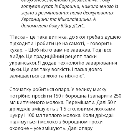
готував кухар із борошна, намолоченого із
зерна з розмінованих полів деокупованих
Херсонщини та Миколаївщини. А
допомагали йому бійці ДСНС.
“Паска – це така випічка, до якої треба з душею
підходити і робити це на самоті, – говорить
кухар. – Щоб ніхто вам не заважав. Тоді все
вийде. Це традиційний рецепт паски
української. Я додав технологію заварювання
муки. Це дає таку вогкість і паска довго
залишається свіжою та ніжною”.
Спочатку робиться опара. У велику миску
потрібно просіяти 150 г борошна і запарити 250
мл кип’яченого молока. Перемішати. Далі 50 г
дріжджів змішують з 1,5 столовими ложками
цукру і 100 мл теплого молока. Коли дріжджі
піднімуться і молоко з борошном трохи
охолоне – усе змішують. Далі опару