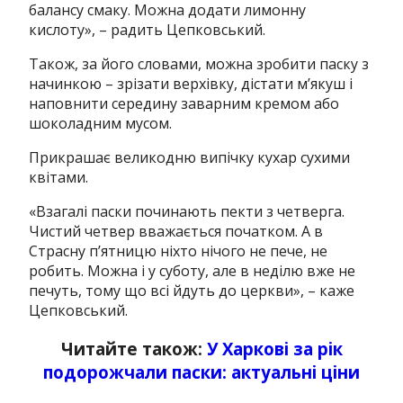
балансу смаку. Можна додати лимонну
кислоту
», – радить Цепковський.
Також, за його словами, можна зробити паску з
начинкою – зрізати верхівку, дістати м’якуш і
наповнити середину заварним кремом або
шоколадним мусом.
Прикрашає великодню випічку кухар сухими
квітами.
«
Взагалі паски починають пекти з четверга.
Чистий четвер вважається початком. А в
Страсну п’ятницю ніхто нічого не пече, не
робить. Можна і у суботу, але в неділю вже не
печуть, тому що всі йдуть до церкви
», – каже
Цепковський.
Читайте також:
У Харкові за рік
подорожчали паски: актуальні ціни