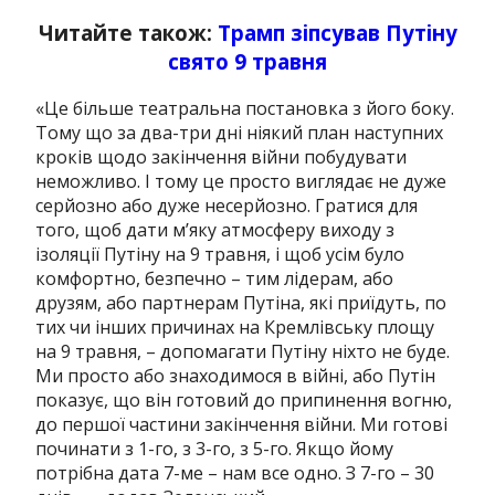
Читайте також:
Трамп зіпсував Путіну
свято 9 травня
«Це більше театральна постановка з його боку.
Тому що за два-три дні ніякий план наступних
кроків щодо закінчення війни побудувати
неможливо. І тому це просто виглядає не дуже
серйозно або дуже несерйозно. Гратися для
того, щоб дати м’яку атмосферу виходу з
ізоляції Путіну на 9 травня, і щоб усім було
комфортно, безпечно – тим лідерам, або
друзям, або партнерам Путіна, які приїдуть, по
тих чи інших причинах на Кремлівську площу
на 9 травня, – допомагати Путіну ніхто не буде.
Ми просто або знаходимося в війні, або Путін
показує, що він готовий до припинення вогню,
до першої частини закінчення війни. Ми готові
починати з 1-го, з 3-го, з 5-го. Якщо йому
потрібна дата 7-ме – нам все одно. З 7-го – 30