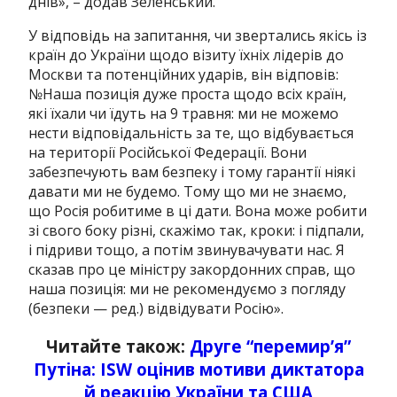
днів», – додав Зеленський.
У відповідь на запитання, чи звертались якісь із
країн до України щодо візиту їхніх лідерів до
Москви та потенційних ударів, він відповів:
№Наша позиція дуже проста щодо всіх країн,
які їхали чи їдуть на 9 травня: ми не можемо
нести відповідальність за те, що відбувається
на території Російської Федерації. Вони
забезпечують вам безпеку і тому гарантії ніякі
давати ми не будемо. Тому що ми не знаємо,
що Росія робитиме в ці дати. Вона може робити
зі свого боку різні, скажімо так, кроки: і підпали,
і підриви тощо, а потім звинувачувати нас. Я
сказав про це міністру закордонних справ, що
наша позиція: ми не рекомендуємо з погляду
(безпеки — ред.) відвідувати Росію».
Читайте також:
Друге “перемир’я”
Путіна: ISW оцінив мотиви диктатора
й реакцію України та США