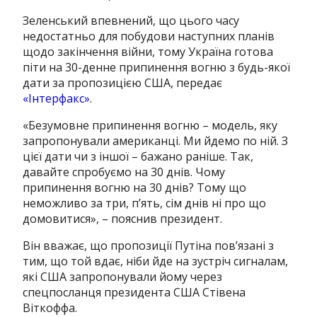
Зеленський впевнений, що цього часу
недостатньо для побудови наступних планів
щодо закінчення війни, тому Україна готова
піти на 30-денне припинення вогню з будь-якої
дати за пропозицією США, передає
«Інтерфакс»
.
«Безумовне припинення вогню – модель, яку
запропонували американці. Ми йдемо по ній. З
цієї дати чи з іншої – бажано раніше. Так,
давайте спробуємо на 30 днів. Чому
припинення вогню на 30 днів? Тому що
неможливо за три, п’ять, сім днів ні про що
домовитися», – пояснив президент.
Він вважає, що пропозиції Путіна пов’язані з
тим, що той вдає, ніби йде на зустріч сигналам,
які США запропонували йому через
спецпосланця президента США Стівена
Віткоффа.