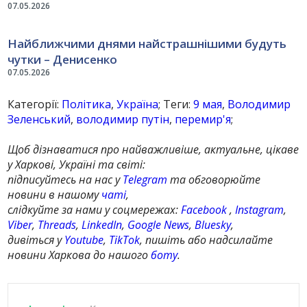
07.05.2026
Найближчими днями найстрашнішими будуть
чутки – Денисенко
07.05.2026
Категорії:
Політика
,
Україна
; Теги:
9 мая
,
Володимир
Зеленський
,
володимир путін
,
перемир'я
;
Щоб дізнаватися про найважливіше, актуальне, цікаве
у Харкові, Україні та світі:
підписуйтесь на нас у
Telegram
та обговорюйте
новини в нашому
чаті
,
слідкуйте за нами у соцмережах:
Facebook
,
Instagram
,
Viber
,
Threads
,
LinkedIn
,
Google News
,
Bluesky
,
дивіться у
Youtube
,
TikTok
, пишіть або надсилайте
новини Харкова до нашого
боту
.