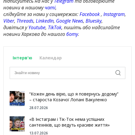
підписуйтесь на нас у
Telegram
та обговорюйте
новини в нашому
чаті
,
слідкуйте за нами у соцмережах:
Facebook
,
Instagram
,
Viber
,
Threads
,
LinkedIn
,
Google News
,
Bluesky
,
дивіться у
Youtube
,
TikTok
, пишіть або надсилайте
новини Харкова до нашого
боту
.
Інтерв'ю
Календар
“Кожен день вірю, що я повернусь додому”
– староста Козачої Лопані Вакуленко
28.07.2026
«В Інстаграм і Тік-Ток нема успішних
сантехніків, що ведуть красиве життя»
13.07.2026