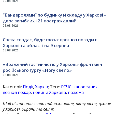
09.08.2026
“Бандеролями” по будинку й складу у Харкові –
двоє загиблих і 21 постраждалий
09.08.2026
Спека спадає, буде гроза: прогноз погоди в
Харкові та області на 9 серпня
08.08.2026
«Вражений гостинністю у Харкові» фронтмен
російського гурту «Ногу свело»
08.08.2026
Категорії:
Події
,
Харків
; Теги:
ГСЧС
,
заповедник
,
лесной пожар
,
новини Харкова
,
пожежа
;
Щоб дізнаватися про найважливіше, актуальне, цікаве
у Харкові, Україні та світі: