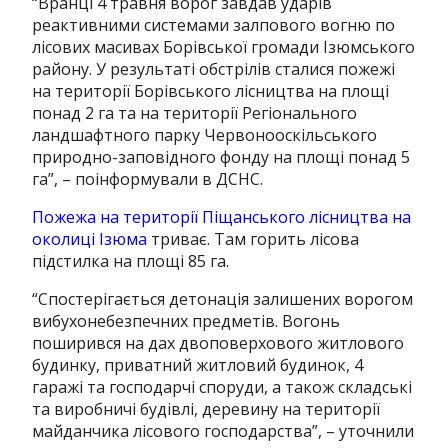
“Вранці 4 травня ворог завдав ударів
реактивними системами залпового вогню по
лісових масивах Борівської громади Ізюмського
району. У результаті обстрілів сталися пожежі
на території Борівського лісництва на площі
понад 2 га та на території Регіонального
ландшафтного парку Червонооскільського
природно-заповідного фонду на площі понад 5
га”, – поінформували в ДСНС.
Пожежа на території Піщанського лісництва на
околиці Ізюма
триває. Там горить лісова
підстилка на площі 85 га.
“Спостерігається детонація залишених ворогом
вибухонебезпечних предметів. Вогонь
поширився на дах двоповерхового житлового
будинку, приватний житловий будинок, 4
гаражі та господарчі споруди, а також складські
та виробничі будівлі, деревину на території
майданчика лісового господарства”, – уточнили