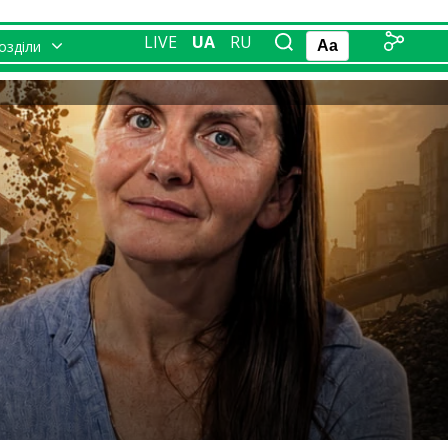
LIVE
UA
RU
розділи
Aa