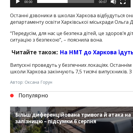
00:00
00:07
Останні дзвоники в школах Харкова відбудуться он
департаменту освіти Харківської міськради Ольга 
“Передусім, для нас це безпека дітей, це здоров’я д
ситуацію з безпекою”, – пояснила вона.
Читайте також:
На НМТ до Харкова їдуть
Випускні проведуть у безпечних локаціях. Останнім н
школи Харкова закінчують 7,5 тисячі випускників. З н
Автор: Оксана Горун
Популярно
Більш диференційована тривога й атака на
залізницю – підсумки 6 серпня