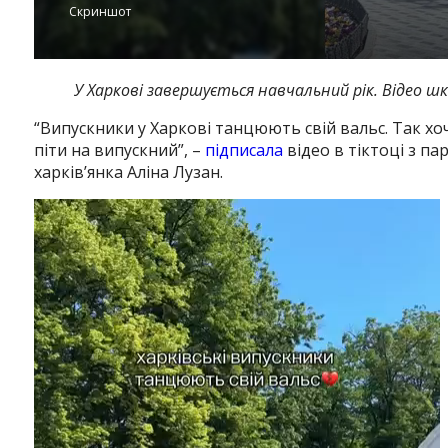
Скриншот
У Харкові завершується навчальний рік. Відео шк
“Випускники у Харкові танцюють свій вальс. Так х
піти на випускний”, –
підписала
відео в тіктоці з п
харків’янка Аліна Лузан.
Відеопрогравач