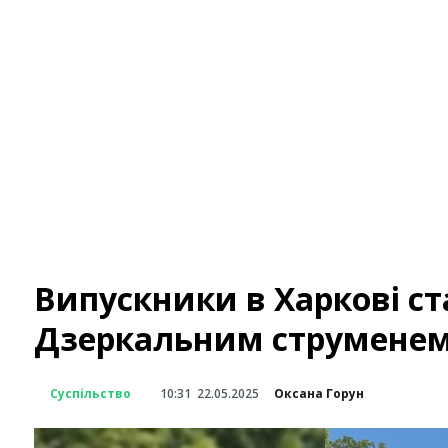
Випускники в Харкові с
Дзеркальним струменем 
Суспільство
10:31
22.05.2025
Оксана Горун