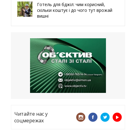
Готель для бджіл: чим корисний,
скільки коштує і до чого тут врожай
вишні
29.05.2026
Ми навіть робили труни – мер
Чугуєва, міста, яке встояло попри
все
21.05.2026
«ТЦК порушує закон? Нехай
платять!» Як завдяки штрафу жінку
виключили з обліку
15.05.2026
Читайте нас у
соцмережах