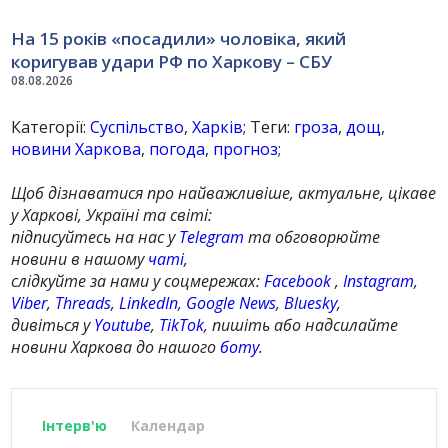
На 15 років «посадили» чоловіка, який
коригував удари РФ по Харкову – СБУ
08.08.2026
Категорії:
Суспільство
,
Харків
; Теги:
гроза
,
дощ
,
новини Харкова
,
погода
,
прогноз
;
Щоб дізнаватися про найважливіше, актуальне, цікаве
у Харкові, Україні та світі:
підписуйтесь на нас у
Telegram
та обговорюйте
новини в нашому
чаті
,
слідкуйте за нами у соцмережах:
Facebook
,
Instagram
,
Viber
,
Threads
,
LinkedIn
,
Google News
,
Bluesky
,
дивіться у
Youtube
,
TikTok
, пишіть або надсилайте
новини Харкова до нашого
боту
.
Інтерв'ю
Календар