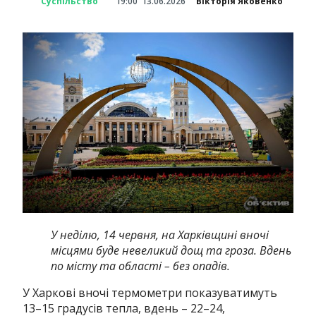
Суспільство
19:00
13.06.2026
Вікторія Яковенко
У неділю, 14 червня, на Харківщині вночі
місцями буде невеликий дощ та гроза. Вдень
по місту та області – без опадів.
У Харкові вночі термометри показуватимуть
13–15 градусів тепла, вдень – 22–24,