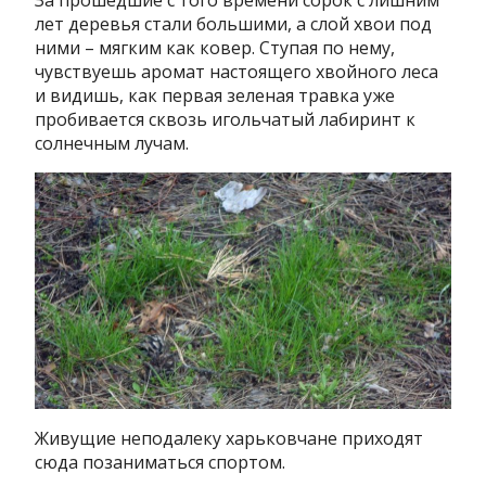
За прошедшие с того времени сорок с лишним
лет деревья стали большими, а слой хвои под
ними – мягким как ковер. Ступая по нему,
чувствуешь аромат настоящего хвойного леса
и видишь, как первая зеленая травка уже
пробивается сквозь игольчатый лабиринт к
солнечным лучам.
Живущие неподалеку харьковчане приходят
сюда позаниматься спортом.