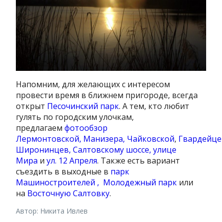
Напомним, для желающих с интересом
провести время в ближнем пригороде, всегда
открыт
Песочинский парк
. А тем, кто любит
гулять по городским улочкам,
предлагаем
фотообзор
Лермонтовской,
Манизера,
Чайковской
,
Гвардейце
Широнинцев,
Салтовскому шоссе,
улице
Мира
и
ул. 12 Апреля
. Также есть вариант
съездить в выходные в
парк
Машиностроителей ,
Молодежный парк
или
на
Восточную Салтовку
.
Автор: Никита Ивлев