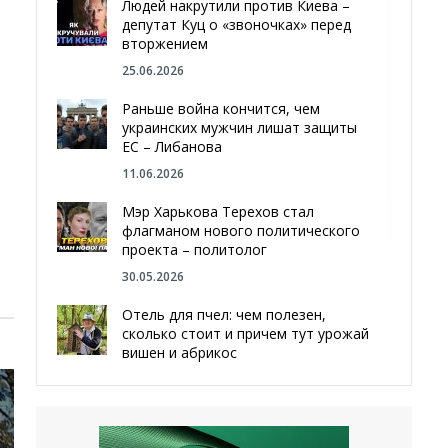
Людей накрутили против Киева –
депутат Куц о «звоночках» перед
вторжением
25.06.2026
Раньше война кончится, чем
украинских мужчин лишат защиты
ЕС – Либанова
11.06.2026
Мэр Харькова Терехов стал
флагманом нового политического
проекта – политолог
30.05.2026
Отель для пчел: чем полезен,
сколько стоит и причем тут урожай
вишен и абрикос
29.05.2026
Мы даже делали гробы — мэр
Чугуева, города, который устоял,