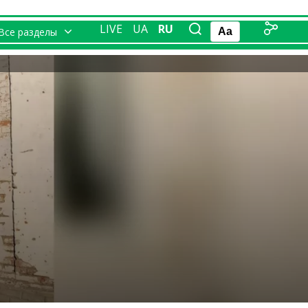
LIVE
UA
RU
Все разделы
Aa