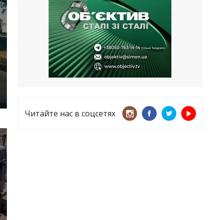
несмотря ни на что
21.05.2026
«ТЦК нарушает закон? Пусть
платят!» Как благодаря штрафу
женщину сняли с учета
15.05.2026
Читайте нас в соцсетях