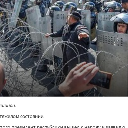
ашинян.
 тяжелом состоянии.
того президент республики вышел к народу и заявил о