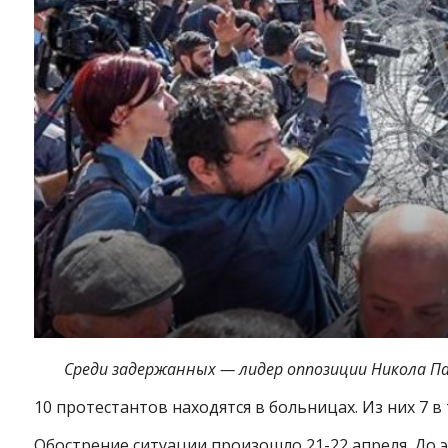
Среди задержанных — лидер оппозиции Никола П
10 протестантов находятся в больницах. Из них 7 в
Обострение ситуации произошло 21-22 апреля. До э