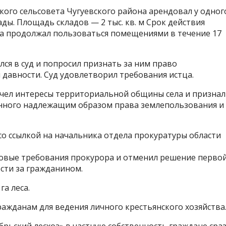
кого сельсовета Чугуевского района арендовал у одног
ды. Площадь складов — 2 тыс. кв. м Срок действия
на продолжал пользоваться помещениями в течение 17
ся в суд и попросил признать за ним право
давности. Суд удовлетворил требования истца.
 учел интересы территориальной общины села и признал
енного надлежащим образом права землепользования и
со ссылкой на
начальника отдела прокуратуры области
ковые требования прокурора и отменил решение перво
сти за гражданином.
га леса.
гражданам
для ведения личного крестьянского хозяйства
брьский лесхоз»
в частную собственность граждане сраз