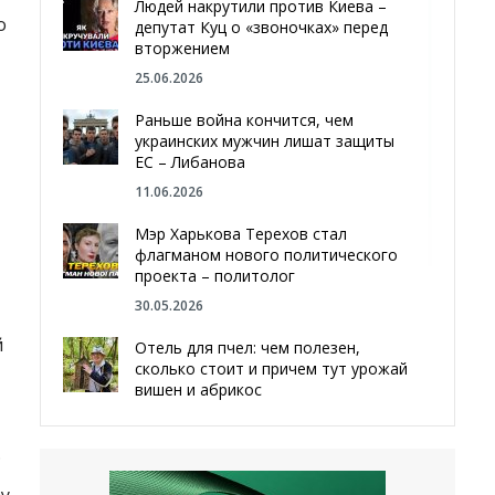
Людей накрутили против Киева –
о
депутат Куц о «звоночках» перед
вторжением
25.06.2026
Раньше война кончится, чем
украинских мужчин лишат защиты
ЕС – Либанова
11.06.2026
Мэр Харькова Терехов стал
флагманом нового политического
проекта – политолог
30.05.2026
й
Отель для пчел: чем полезен,
сколько стоит и причем тут урожай
вишен и абрикос
29.05.2026
.
Мы даже делали гробы — мэр
Чугуева, города, который устоял,
у