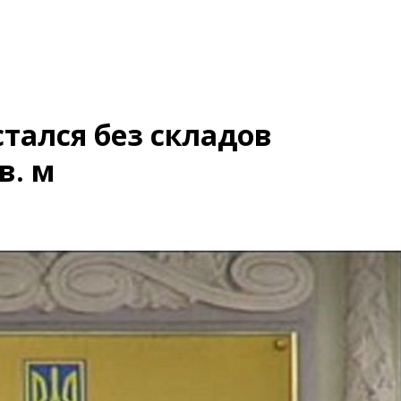
тался без складов
в. м