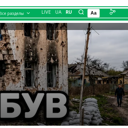
LIVE
UA
RU
Все разделы
Aa