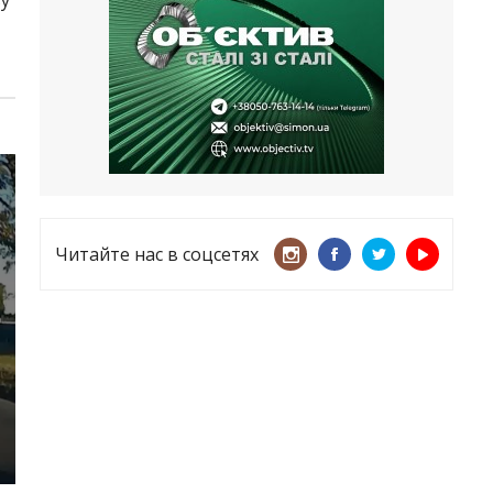
несмотря ни на что
21.05.2026
«ТЦК нарушает закон? Пусть
платят!» Как благодаря штрафу
женщину сняли с учета
15.05.2026
Читайте нас в соцсетях