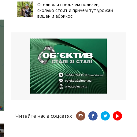
Отель для пчел: чем полезен,
сколько стоит и причем тут урожай
вишен и абрикос
29.05.2026
Мы даже делали гробы — мэр
Чугуева, города, который устоял,
несмотря ни на что
21.05.2026
«ТЦК нарушает закон? Пусть
платят!» Как благодаря штрафу
женщину сняли с учета
15.05.2026
Читайте нас в соцсетях