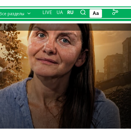
LIVE
UA
RU
Все разделы
Aa