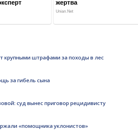
т крупными штрафами за походы в лес
ощь за гибель сына
зовой: суд вынес приговор рецидивисту
держали «помощника уклонистов»