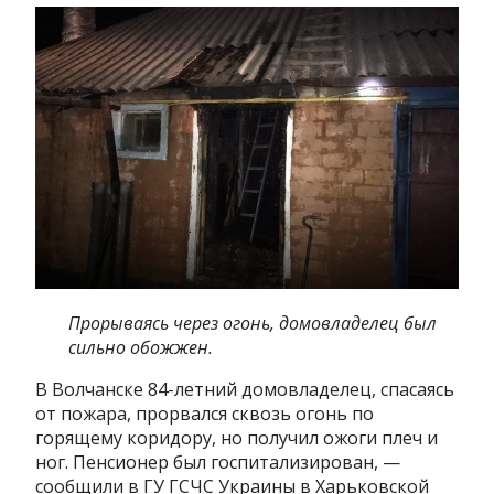
Прорываясь через огонь, домовладелец был
сильно обожжен.
В
Волчанске 84-летний домовладелец, спасаясь
от пожара, прорвался сквозь огонь по
горящему коридору, но получил ожоги плеч и
ног. Пенсионер был госпитализирован, —
сообщили в ГУ ГСЧС Украины в Харьковской