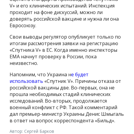
V»
и его
клинических
испытаний.
Инспекция
проходит
на фоне
дискуссий
,
можно ли
доверять
российской
вакцине
и
нужна
ли она
Евросоюзу.
Свои выводы регулятор опубликует только по
итогам рассмотрения заявки на регистрацию
«Спутника V» в ЕС. Когда именно инспекторы
EMA начнут проверку в России, пока
неизвестно.
Напомним, что Украина н
е будет
использовать
«Спутник V». Причины отказа от
российской вакцины две. Во-первых, о
на не
прошла необходимых стадий клинических
исследований. Во-вторых, продолжается
военный конфликт с РФ. Такой комментарий
дал премьер-министр Украины Денис Шмыгаль
в ответ на вопрос корреспондента «Бильд».
Автор: Сергей Барков