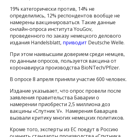
19% категорически против, 14% не
определились,
12% респондентов вообще не
намерены вакцинироваться.
Такие данные
онлайн-опроса
института YouGov,
проведенного по заказу немецкого делового
издания Handelsblatt,
приводит
Deutsche Welle.
При этом наивысшим доверием среди немцев,
по данным опросов, пользуется вакцина от
коронавируса производства BioNTech/Pfizer.
В опросе 8 апреля приняли участие 600 человек.
Издание указывает, что опрос провели после
заявления
правительства Баварии о
намерении приобрести 2,5 миллиона доз
вакцины «Спутник V». Намерения баварцев
вызвали критику многих немецких политиков.
Кроме того,
эксперты
из
ЕС
по
едут
в Россию
оценить
стандарты
производства
«
Спутника