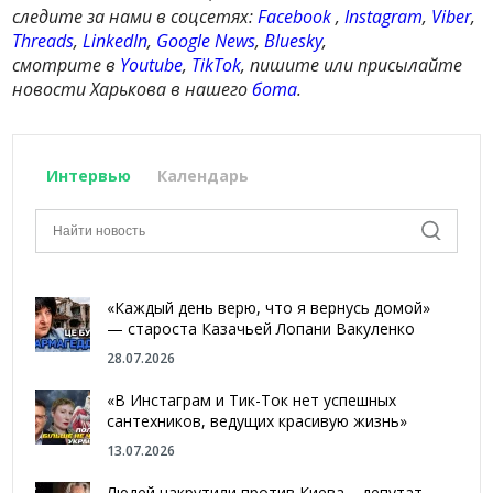
следите за нами в соцсетях:
Facebook
,
Instagram
,
Viber
,
Threads
,
LinkedIn
,
Google News
,
Bluesky
,
смотрите в
Youtube
,
TikTok
, пишите или присылайте
новости Харькова в нашего
бота
.
Интервью
Календарь
«Каждый день верю, что я вернусь домой»
— староста Казачьей Лопани Вакуленко
28.07.2026
«В Инстаграм и Тик-Ток нет успешных
сантехников, ведущих красивую жизнь»
13.07.2026
Людей накрутили против Киева – депутат